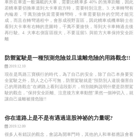
車所在車道一般滿載的大車，需要比轎車多 40% 的煞車距離，因此
若轎車要切換車道到大卡車前方時，需要特別注意。3. 大車轉彎有
內輪差，千萬別搶快當需要轉彎時，卡車需要額外的空間才能完
成，而且在轉彎過程中，會形成視野盲區，因此轎車或機車騎士在
看到大卡車有右轉的意圖時，千萬不要搶快，等到大卡車轉過去後
再行駛。4. 大車右側盲區很大，不要逗留5. 與前方大車保持安全距
離
防禦駕駛是一種預測危險並且遠離危險的用路觀念!!
2019.12.10
現在是馬路三寶橫行的時代，為了自己的安全，除了自己本身要安
全駕駛之外，防人之心不可無，防禦駕駛就是"預防別人違規傷害自
己的用路觀念"在網路上看到這段影片，特別能夠說明什麼是防禦駕
駛的觀念，"保持安全距離、注意後方來車動態"果然一個神切入，就
讓自己遠離被撞危險!!
你在道路上是不是有遇過這股神祕的力量呢?
2019.12.09
很多人有錯誤的觀念，會認為開車門時，其他的人和車都應該會看