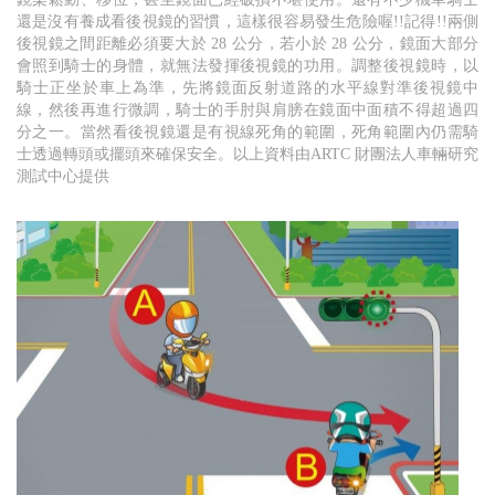
還是沒有養成看後視鏡的習慣，這樣很容易發生危險喔!!記得!!兩側
後視鏡之間距離必須要大於 28 公分，若小於 28 公分，鏡面大部分
會照到騎士的身體，就無法發揮後視鏡的功用。調整後視鏡時，以
騎士正坐於車上為準，先將鏡面反射道路的水平線對準後視鏡中
線，然後再進行微調，騎士的手肘與肩膀在鏡面中面積不得超過四
分之一。當然看後視鏡還是有視線死角的範圍，死角範圍內仍需騎
士透過轉頭或擺頭來確保安全。以上資料由ARTC 財團法人車輛研究
測試中心提供