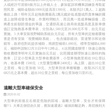
人或經許可居留6個月以上外籍人士，參加駕訓班機車訓練並考取駕
照民眾，補助金額由1000元提高至1300元，名額共計1萬人。2.超跑
條款上路！明年元旦起拖救費最高2萬元鑑於低底盤或昂貴車輛於國
道上故障或發生事故，作業時間較久，而且萬一造成車輛損傷，恐
將產生鉅額賠償金的爭議，交通部高速公路局依底盤高度及新車價
值訂定拖救基本費率表，分別為1,500元至20,000元不等，自元旦起
實施。3.大車安裝視野輔助系統自元旦起，所有大型車的定檢都要檢
查是否有安裝「視覺輔助系統」，包含攝影鏡頭、雷達警示和近側
鏡等，政府也對此提供補助，簡易型補助1,000元、標準型補助4,000
元，補助申請制12月31日中午12時止。4.比照國道辦理！快速公路拖
救收費標準明年元旦實施自元旦起，比照國道辦理快速公路特約拖
救車，訂定小型車及大型車收費基準，小型車拖救里程在10公里以
內，收基本費 1500元（大型重型機車2400元）為上限，超出10公里
之里程，每公里加收 50元。大型車則依車種噸數，收取2625元至
6825元之基本費，超出10公里之里程，每公里加收55至85元。
遠離大型車確保安全
2020.01.02
大型車的前後左右都是危險的區域，遠離大型車，安全才有保障
喔!!1. 大車左側切勿久留，應加速通過2. 確保距離足夠，再切換到大