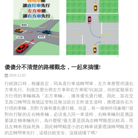
傻傻分不清楚的路權觀念，一起來搞懂!
2019.12.03
行經路口時，根據規定，同為直行車或轉彎車，左方車應暫停讓右
方車先行。到底怎麼分辨左方車和右方車呢?比如說，你的駕駛座右
方行徑的車輛稱為『右方車輛』，擁有優先通行權。因此，當在交
叉路口轉彎且無號誌管制且無法區分主幹道支道時，應禮讓你右方
行徑的車輛，則對方擁有優先通行權。但是，有一個例外現象喔!!當
對向行駛的左右轉車輛，必須進入同一車道時，右轉車輛則是應該
要讓左轉車輛先行。為什麼呢?最主要是因為左轉彎難度比較高，而
且左轉有視線死角，因此轉彎幅度小的右轉車就要禮讓轉彎幅度大
的左轉彎車先行，這樣比較安全。這樣搞懂了嗎?