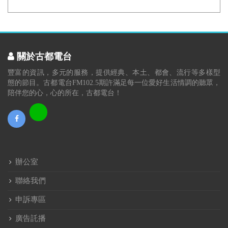
關於古都電台
豐富的資訊，多元的服務，提供經典、本土、都會、流行等多樣型
態的節目。古都電台FM102.5期許滿足每一位愛好生活情調的聽眾，
陪伴您的心，心的所在，古都電台！
辦公室
聯絡我們
申訴專區
廣告託播