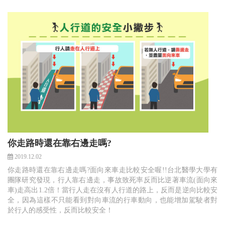
你走路時還在靠右邊走嗎?
2019.12.02
你走路時還在靠右邊走嗎?面向來車走比較安全喔!!台北醫學大學有
團隊研究發現，行人靠右邊走，事故致死率反而比逆著車流(面向來
車)走高出1.2倍！當行人走在沒有人行道的路上，反而是逆向比較安
全，因為這樣不只能看到對向車流的行車動向，也能增加駕駛者對
於行人的感受性，反而比較安全！