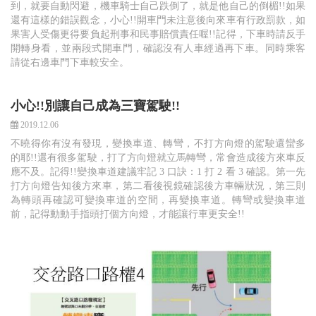
到，就要自動閃避，機車騎士自己跌倒了，就是他自己的倒楣!!如果
還有這樣的錯誤觀念，小心!!開車門未注意後向來車有行政罰款，如
果害人受傷更得要負起刑事和民事賠償責任喔!!記得，下車時請反手
開轉身看，並兩段式開車門，確認沒有人車經過再下車。同時乘客
請從右邊車門下車較安全。
小心!!別讓自己成為三寶駕駛!!
2019.12.06
不曉得你有沒有發現，變換車道、轉彎，不打方向燈的駕駛還蠻多
的耶!!還有很多駕駛，打了方向燈就立馬轉彎，常會造成後方來車反
應不及。記得!!變換車道建議牢記 3 口訣：1 打 2 看 3 確認。第一先
打方向燈告知後方來車，第二看後視鏡確認後方車輛狀況，第三則
為轉頭再確認可變換車道的空間，再變換車道。轉彎或變換車道
前，記得動動手指頭打個方向燈，才能讓行車更安全!!