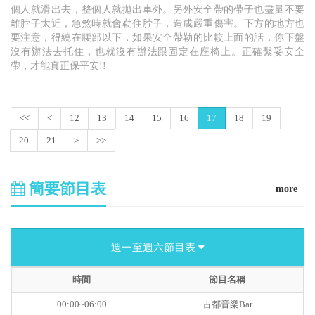
個人就滑出去，整個人就拋出車外。另外安全帶的帶子也盡量不要
離脖子太近，急煞時就會勒住脖子，造成嚴重傷害。下方的地方也
要注意，得繞在腰部以下，如果安全帶勒的比較上面的話，你下盤
沒有辦法去托住，也就沒有辦法跟固定在座椅上。正確繫妥安全
帶，才能真正保平安!!
<<
<
12
13
14
15
16
17
18
19
20
21
>
>>
簡要節目表
more
週一至週六節目表
時間
節目名稱
00:00~06:00
古都音樂Bar