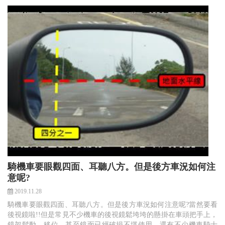
騎機車要眼觀四面、耳聽八方。但是後方車況如何注
意呢?
2019.11.28
騎機車要眼觀四面、耳聽八方。但是後方車況如何注意呢?當然要看
後視鏡啦!!但是常見不少機車的後視鏡鬆垮垮的懸掛在車頭把手上，
鏡架鬆動、移位，甚至鏡面已經破損不堪使用。還有不少機車騎士