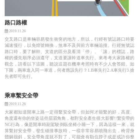
路口路權
2019.11.26
交叉路口是車輛容易發生衝突的地方，所以，行經有號誌路口時要
減速慢行，以免燈號轉換，煞車不及與前方車輛追撞。行經無號誌
路口時，要了解幹、支道的區分及看清「停」、「讓」的標誌，路
權的優先順序必須遵守，支道要讓幹道車先行。來考考大家路權的
觀念，請看以下這圖，聽說這題在機車考照時有不少人會答錯。如
下圖，兩車進入同一車道，何者應該先行？1.B車先行2.A車先行3.搶
先者即可先行。
乘車繫安全帶
2019.11.26
大家都知道開車上路一定得繫安全帶，但如何才能繫的好，高度、
角度還有你的坐姿這些眉眉角角，都對安全產生很大影響!!繫安帶的
NG行為，像是開車時副駕駛倒臥坐椅小睡一下，因為這樣一來，就
算繫好安全帶，發生碰撞事故時，一樣非常容易噴飛出去，椅背身
體躺很斜，安全帶角度就不對了，可能會有勒住脖子或是或許你整