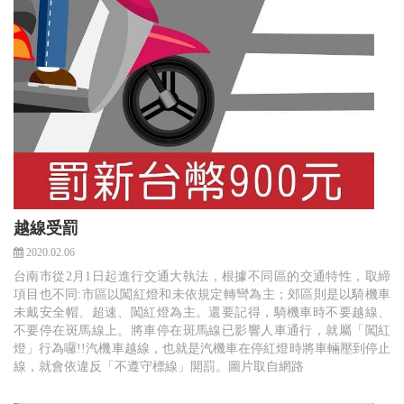
越線受罰
2020.02.06
台南市從2月1日起進行交通大執法，根據不同區的交通特性，取締
項目也不同:市區以闖紅燈和未依規定轉彎為主；郊區則是以騎機車
未戴安全帽、超速、闖紅燈為主。還要記得，騎機車時不要越線、
不要停在斑馬線上。將車停在斑馬線已影響人車通行，就屬「闖紅
燈」行為囉!!汽機車越線，也就是汽機車在停紅燈時將車輛壓到停止
線，就會依違反「不遵守標線」開罰。圖片取自網路