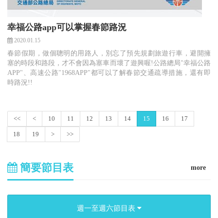
幸福公路app可以掌握春節路況
2020.01.15
春節假期，做個聰明的用路人，別忘了預先規劃旅遊行車，避開擁
塞的時段和路段，才不會因為塞車而壞了遊興喔!公路總局"幸福公路
APP"、高速公路"1968APP"都可以了解春節交通疏導措施，還有即
時路況!!
<<
<
10
11
12
13
14
15
16
17
18
19
>
>>
簡要節目表
more
週一至週六節目表