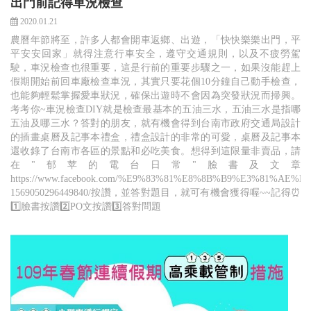
出門前記得車況檢查
2020.01.21
農曆年節將至，許多人都會開車返鄉、出遊，「快快樂樂出門，平
平安安回家」就得注意行車安全，遵守交通規則，以及不疲勞駕
駛，車況檢查也很重要，這是行前的重要步驟之一，如果沒能趕上
假期開始前回車廠檢查車況，其實只要花個10分鐘自己動手檢查，
也能夠輕鬆掌握愛車狀況，確保出遊時不會因為突發狀況而掃興。
考考你~車況檢查DIY就是檢查最基本的五油三水，五油三水是指哪
五油及哪三水？答對的朋友，就有機會得到台南市政府交通局設計
的插畫桌曆及記事本禮盒，禮盒設計的非常的可愛，桌曆及記事本
還收錄了台南市各區的景點和必吃美食。想得到這限量非賣品，請
在"郁苹的電台日常"臉書及文章
https://www.facebook.com/%E9%83%81%E8%8B%B9%E3%81%A
1569050296449840/按讚，並答對題目，就可有機會獲得喔~~記得⏰
1️⃣臉書按讚2️⃣PO文按讚3️⃣答對問題