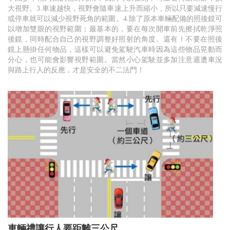
大視野。3.車速越快，視野會隨車速上升而縮小，所以只要減速慢行
或停車就可以減少視野死角的範圍。4.除了原本車輛配備的照後鏡可
以增加雙眼的視野範圍；最基本的，要在每次開車前先擦拭乾淨照
後鏡，同時配合自己的視野調整好照射的角度。還有！不要在照後
鏡上懸掛任何物品，這樣可以避免駕駛汽車時因為這些物品晃動而
分心，也可能會影響視野範圍。當然小心駕駛並多加注意週遭車況
與路上行人的反應，才是安全的不二法門！
車輛禮讓行人要距離三公尺