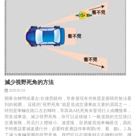
減少視野死角的方法
2020.02.03
開車在轉彎或看左/右後照鏡時，常會發現有些角度是眼睛所無法看
到的範圍， 這樣的"視野死角"就是造成交通事故主要的原因之一，
特別是車輛在路口左右轉時，常因為A柱死角未發現行人或機慢車，
而造成事故。減少視野死角，你可以這樣做:1.一般道路的交岔路口
交通複雜，而且行人體積小、速度慢，容易被其他車輛遮住，因此
平時應該要減速通行外，必要時更應該停車再開(停、看、聽)。2.為
了減少車輛周圍的視野死角，我們可以在開車時左右轉動頭部，擴