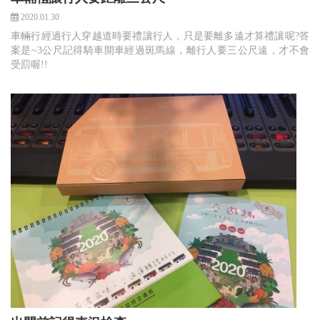
2020.01.30
車輛行經過行人穿越道時要禮讓行人，只是要離多遠才算禮讓呢?答
案是~3公尺記得騎車開車經過斑馬線，離行人要三公尺遠，才不會
受罰喔!!