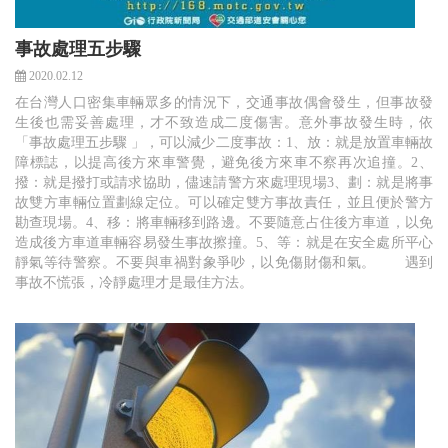
事故處理五步驟
2020.02.12
在台灣人口密集車輛眾多的情況下，交通事故偶會發生，但事故發
生後也需妥善處理，才不致造成二度傷害。意外事故發生時，依
「事故處理五步驟 」，可以減少二度事故：1、放：就是放置車輛故
障標誌，以提高後方來車警覺，避免後方來車不察再次追撞。2、
撥：就是撥打或請求協助，儘速請警方來處理現場3、劃：就是將事
故雙方車輛位置劃線定位。可以確定雙方事故責任，並且便於警方
勘查現場。4、移：將車輛移到路邊。不要隨意占住後方車道，以免
造成後方車道車輛容易發生事故擦撞。5、等：就是在安全處所平心
靜氣等待警察。不要與車禍對象爭吵，以免傷財傷和氣。 遇到
事故不慌張，冷靜處理才是最佳方法。