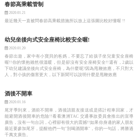
春節高乘載管制
2020.01.21
最近幾天一直被問春節高乘載措施所以放上這張圖比較好懂喔 !!
幼兒坐後向式安全座椅比較安全喔!
2020.01.20
春節出遊，家中有小寶貝的爸媽，不要忘了給孩子坐兒童安全座椅
喔!!你的懷抱雖然很溫暖，但是卻沒有安全座椅安全!!還有，2歲以
下幼兒建議坐後向式安全座椅，為什麼呢?因為甩鞭效應，不只對大
人，對小孩的傷害更大，以下新聞可以說明什麼是甩鞭效應
酒後不開車
2020.01.16
尾牙季到來，酒前不開車，酒後請親友接送或是搭計程車回家，才
能避開酒後開車的危險!!看看澳洲TAC 交通事故委員會推出的宣導
廣告，沒有一句台詞，心裡卻有很大的震撼!!如果你身邊的家人朋友
最近要參加尾牙，提醒他們一句"別喝酒開車"，你的一句話，將勝過
千萬支廣告。