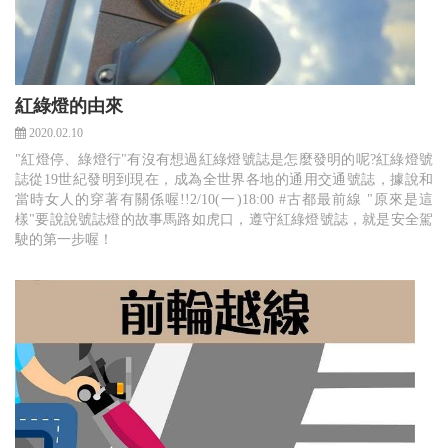
紅綠燈的由來
2020.02.10
"紅燈停、綠燈行"有沒有想過紅綠燈號誌是怎麼發明的呢?紅綠燈號
誌從19世紀發明到現在，成為全世界各地的通用交通號誌，據說和
當時女人的穿著有關係喔!!2/10(一)18:00 #古都最前線 "原來是這
樣"要說說號誌燈的故事馬路如虎口，遵守紅綠燈號誌，就是安全駕
駛的第一步喔！