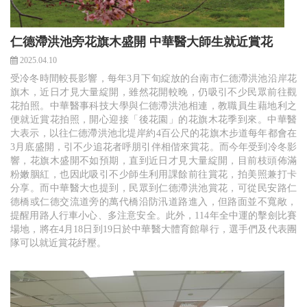
仁德滯洪池旁花旗木盛開 中華醫大師生就近賞花
2025.04.10
受冷冬時間較長影響，每年3月下旬綻放的台南市仁德滯洪池沿岸花
旗木，近日才見大量綻開，雖然花開較晚，仍吸引不少民眾前往觀
花拍照。中華醫事科技大學與仁德滯洪池相連，教職員生藉地利之
便就近賞花拍照，開心迎接「後花園」的花旗木花季到來。中華醫
大表示，以往仁德滯洪池北堤岸約4百公尺的花旗木步道每年都會在
3月底盛開，引不少追花者呼朋引伴相偕來賞花。而今年受到冷冬影
響，花旗木盛開不如預期，直到近日才見大量綻開，目前枝頭佈滿
粉嫩胭紅，也因此吸引不少師生利用課餘前往賞花，拍美照兼打卡
分享。而中華醫大也提到，民眾到仁德滯洪池賞花，可從民安路仁
德橋或仁德交流道旁的萬代橋沿防汛道路進入，但路面並不寬敞，
提醒用路人行車小心、多注意安全。此外，114年全中運的擊劍比賽
場地，將在4月18日到19日於中華醫大體育館舉行，選手們及代表團
隊可以就近賞花紓壓。