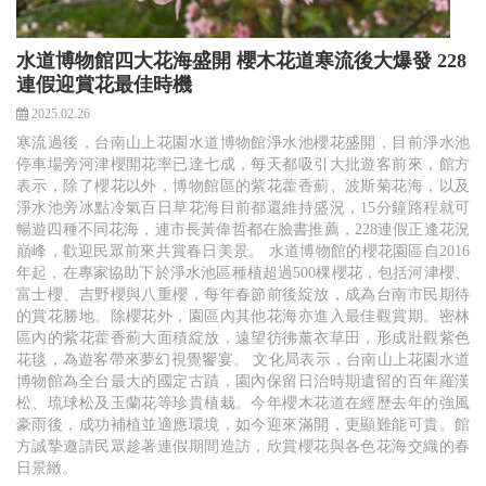
水道博物館四大花海盛開 櫻木花道寒流後大爆發 228
連假迎賞花最佳時機
2025.02.26
寒流過後，台南山上花園水道博物館淨水池櫻花盛開，目前淨水池
停車場旁河津櫻開花率已達七成，每天都吸引大批遊客前來，館方
表示，除了櫻花以外，博物館區的紫花藿香薊、波斯菊花海，以及
淨水池旁冰點冷氣百日草花海目前都還維持盛況，15分鐘路程就可
暢遊四種不同花海，連市長黃偉哲都在臉書推薦，228連假正逢花況
巔峰，歡迎民眾前來共賞春日美景。 水道博物館的櫻花園區自2016
年起，在專家協助下於淨水池區種植超過500棵櫻花，包括河津櫻、
富士櫻、吉野櫻與八重櫻，每年春節前後綻放，成為台南市民期待
的賞花勝地。除櫻花外，園區內其他花海亦進入最佳觀賞期。密林
區內的紫花藿香薊大面積綻放，遠望彷彿薰衣草田，形成壯觀紫色
花毯，為遊客帶來夢幻視覺饗宴。 文化局表示，台南山上花園水道
博物館為全台最大的國定古蹟，園內保留日治時期遺留的百年羅漢
松、琉球松及玉蘭花等珍貴植栽。今年櫻木花道在經歷去年的強風
豪雨後，成功補植並適應環境，如今迎來滿開，更顯難能可貴。館
方誠摯邀請民眾趁著連假期間造訪，欣賞櫻花與各色花海交織的春
日景緻。