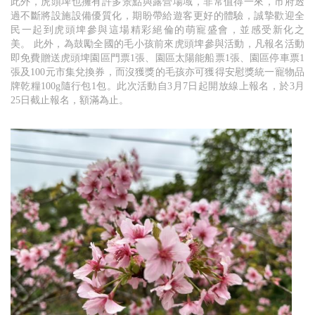
此外，虎頭埤也擁有許多景點與露營場域，非常值得一來，市府透
過不斷將設施設備優質化，期盼帶給遊客更好的體驗，誠摯歡迎全
民一起到虎頭埤參與這場精彩絕倫的萌寵盛會，並感受新化之
美。 此外，為鼓勵全國的毛小孩前來虎頭埤參與活動，凡報名活動
即免費贈送虎頭埤園區門票1張、園區太陽能船票1張、園區停車票1
張及100元市集兌換券，而沒獲獎的毛孩亦可獲得安慰獎統一寵物品
牌乾糧100g隨行包1包。此次活動自3月7日起開放線上報名，於3月
25日截止報名，額滿為止。