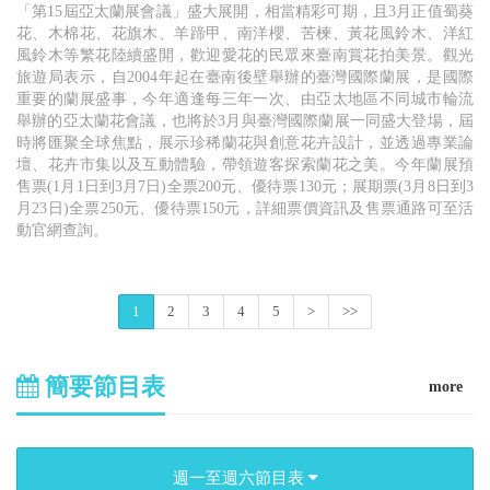
「第15屆亞太蘭展會議」盛大展開，相當精彩可期，且3月正值蜀葵
花、木棉花、花旗木、羊蹄甲、南洋櫻、苦楝、黃花風鈴木、洋紅
風鈴木等繁花陸續盛開，歡迎愛花的民眾來臺南賞花拍美景。觀光
旅遊局表示，自2004年起在臺南後壁舉辦的臺灣國際蘭展，是國際
重要的蘭展盛事，今年適逢每三年一次、由亞太地區不同城市輪流
舉辦的亞太蘭花會議，也將於3月與臺灣國際蘭展一同盛大登場，屆
時將匯聚全球焦點，展示珍稀蘭花與創意花卉設計，並透過專業論
壇、花卉市集以及互動體驗，帶領遊客探索蘭花之美。今年蘭展預
售票(1月1日到3月7日)全票200元、優待票130元；展期票(3月8日到3
月23日)全票250元、優待票150元，詳細票價資訊及售票通路可至活
動官網查詢。
1
2
3
4
5
>
>>
簡要節目表
more
週一至週六節目表