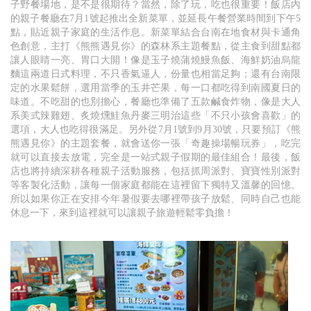
子野餐場地，是不是很期待？當然，除了玩，吃也很重要！飯店內
的親子餐廳在7月1號起推出全新菜單，並延長午餐營業時間到下午5
點，貼近親子家庭的生活作息。新菜單結合台南在地食材與卡通角
色創意，主打《熊熊遇見你》的森林系主題餐點，從主食到甜點都
讓人眼睛一亮、胃口大開！像是玉子燒蒲燒鰻魚飯、海鮮奶油烏龍
麵這兩道日式料理，不只香氣逼人，份量也相當足夠；還有台南限
定的水果鬆餅，選用當季的玉井芒果，每一口都吃得到南國夏日的
味道。不吃甜的也別擔心，餐廳也準備了五款鹹食炸物，像是大人
系美式辣雞翅、炙燒燻鮭魚丹麥三明治這些「不只小孩會喜歡」的
選項，大人也吃得很滿足。另外從7月1號到9月30號，只要預訂《熊
熊遇見你》的主題套餐，就會送你一張「奇趣操場暢玩券」，吃完
就可以直接去放電，完全是一站式親子假期的最佳組合！最後，飯
店也將持續深耕各種親子活動服務，包括抓周派對、寶寶性別派對
等客製化活動，讓每一個家庭都能在這裡留下獨特又溫馨的回憶。
所以如果你正在安排今年暑假要去哪裡帶孩子放鬆、同時自己也能
休息一下，來到這裡就可以讓親子旅遊輕鬆零負擔！