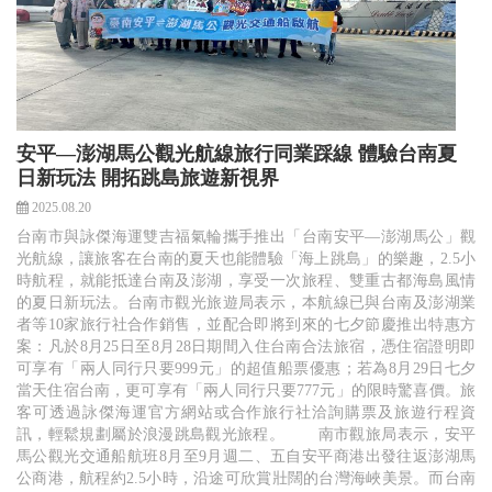
安平—澎湖馬公觀光航線旅行同業踩線 體驗台南夏
日新玩法 開拓跳島旅遊新視界
2025.08.20
台南市與詠傑海運雙吉福氣輪攜手推出「台南安平—澎湖馬公」觀
光航線，讓旅客在台南的夏天也能體驗「海上跳島」的樂趣，2.5小
時航程，就能抵達台南及澎湖，享受一次旅程、雙重古都海島風情
的夏日新玩法。台南市觀光旅遊局表示，本航線已與台南及澎湖業
者等10家旅行社合作銷售，並配合即將到來的七夕節慶推出特惠方
案：凡於8月25日至8月28日期間入住台南合法旅宿，憑住宿證明即
可享有「兩人同行只要999元」的超值船票優惠；若為8月29日七夕
當天住宿台南，更可享有「兩人同行只要777元」的限時驚喜價。旅
客可透過詠傑海運官方網站或合作旅行社洽詢購票及旅遊行程資
訊，輕鬆規劃屬於浪漫跳島觀光旅程。 南市觀旅局表示，安平
馬公觀光交通船航班8月至9月週二、五自安平商港出發往返澎湖馬
公商港，航程約2.5小時，沿途可欣賞壯闊的台灣海峽美景。而台南