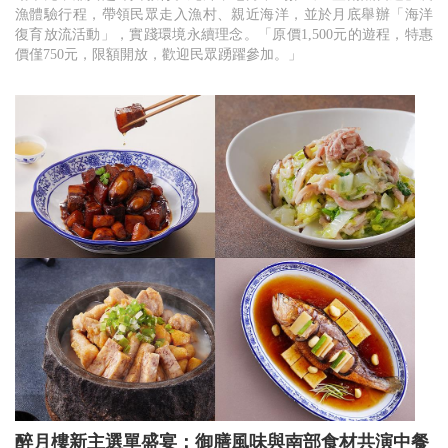
漁體驗行程，帶領民眾走入漁村、親近海洋，並於月底舉辦「海洋
復育放流活動」，實踐環境永續理念。「原價1,500元的遊程，特惠
價僅750元，限額開放，歡迎民眾踴躍參加。」
醉月樓新主選單盛宴：御膳風味與南部食材共演中餐