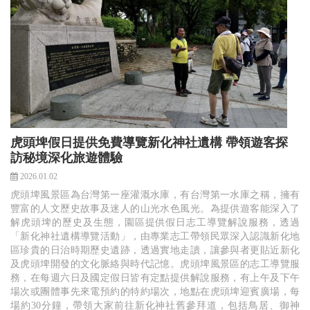
虎頭埤假日提供免費導覽新化神社遺構 帶領遊客探
訪秘境深化旅遊體驗
2026.01.02
虎頭埤風景區為台灣第一座灌溉水庫，有台灣第一水庫之稱，擁有
豐富的人文歷史故事及迷人的山光水色風光。為提供遊客能深入了
解虎頭埤的歷史及生態，園區提供假日志工導覽解說服務，透過
「新化神社遺構導覽活動」，由專業志工帶領民眾深入認識新化地
區珍貴的日治時期歷史遺跡，透過實地走讀，讓參與者更貼近新化
及虎頭埤開發的文化脈絡與時代記憶。虎頭埤風景區的志工導覽服
務，在每週六日及國定假日皆有定點提供解說服務，有上午及下午
場次或團體事先來電預約的特約場次，地點在虎頭埤迎賓廣場，每
場約30分鐘，帶領大家前往新化神社舊參拜道，包括鳥居、御神