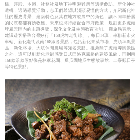
橋、拜殿、本殿、社務社及地下神明避難所等遺構參訪。新化神社
遺構，透過導覽活動，志工們希望以淺顯易懂的方式，介紹新化神
社的歷史背景、建築特色及其在地方發展中的角色，讓不同年齡層
的民眾都能有所收穫。未來也將持續配合市府政策，規劃更多虎頭
埤風景區內的主題導覽，深化文化及生態教育功能。 觀旅局表示，
建議遊客搭乘台灣好行「168虎埤老街線」，每日14班，串聯新市火
車站、新化老街及南168線各景點，包括新化果菜市場、虎頭埤風景
區、新化林場、大坑休閒農場等知名景點。推薦除了虎頭埤風景區
之外，還可以到新化老街感受日式巴洛克風格的建築風貌，再到南
168線沿線景點像是林家花園、瓜瓜園地瓜生態故事館、二寮觀日亭
等特色景點。