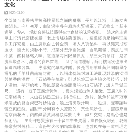
文化
2025.05.09
坐落於台南香格里拉高樓景觀之巔的餐廳，長年以江浙、上海功夫
菜聞名。今年初夏，由資深中餐主廚許忠賢領軍，正式推出全新主
選單，帶來一場結合傳統技藝與在地食材的味蕾盛宴。 這次的主選
單主打清代宮廷御膳「老上海瑤柱葫蘆鴨」，這道經典壓軸料理製
作工序繁複，由主廚親自去骨全鴨、填入八寶餡料，再以繩束成葫
蘆狀，慢火封燒數小時。成菜外型渾圓飽滿、香氣濃鬱，鴨皮油潤
不膩，餡料酥鬆入味。這道菜每日限量供應，須三天前預訂，是節
慶與聚會不可錯過的宴席首選。 除了這道壓軸，醉月樓這次也推出
多道風味各異、工序講究的單點佳餚。像是選用羊肚菌與關廟鳳梨
搭配的「羊肚菌南靖封雞」，以福建傳統封燉工法展現雞湯的溫潤
與菌香的深度；「石鍋香芋燒雞」則以乾燒工法考驗火候技巧，雞
肉滑嫩、芋頭綿密，香氣凝聚在熱騰騰的火山石鍋裡，讓人垂涎三
尺。 還有「蒜子豆腐燒黃魚」，慢火煨煮出魚肉細嫩、豆腐入味的
江南經典；「火山石鍋巴三鮮」則把蝦仁、魚片、魷魚和後壁冠軍
米製成的酥香鍋巴巧妙結合，澆上滾燙湯汁時，「滋滋」聲響讓味
蕾立刻甦醒。甜點部分則有令人驚艷的「黃金流沙包」，靈感來自
南京雨花石，內餡鹹蛋黃與椰漿爆漿而出，鹹甜交織，是點心也是
藝術品。 主廚許忠賢擁有三十多年中餐資歷，擅長慢火燉煮、乾燒
煨燉與封燒精工，這份對火候的精準掌握，也體現在每一道料理之