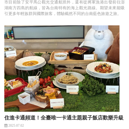
市目前除了安平馬公觀光交通航班外，還有從將軍漁港出發前往澎
湖南方四島的航線，皆為台南特有的海上觀光路線。期望未來能吸
引更多年輕族群與國際旅客，體驗截然不同的台南藍色旅遊之旅。
住進卡通頻道！全臺唯一卡通主題親子飯店歡樂升級
2025.07.02