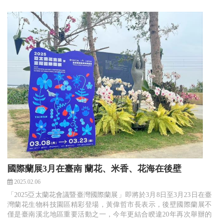
國際蘭展3月在臺南 蘭花、米香、花海在後壁
2025.02.06
「2025亞太蘭花會議暨臺灣國際蘭展」即將於3月8日至3月23日在臺
灣蘭花生物科技園區精彩登場，黃偉哲市長表示，後壁國際蘭展不
僅是臺南溪北地區重要活動之一，今年更結合睽違20年再次舉辦的