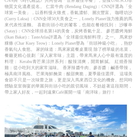
CNN與《時代雜誌》共同譽為「世界最佳早餐」，並獲UNESCO非
物質文化遺產提名。 仁當牛肉 (Rendang Daging)：CNN評選為「全
球第一美食」，以香料慢火燉煮，香氣濃郁、層次豐富。 咖哩叻沙
(Curry Laksa)：CNN全球50大美食之一，Lonely Planet強力推薦的馬
來代表性湯麵。 喜歡街頭小吃的饕客，也能在餐檯找到： 沙嗲串
(Satay)：CNN全球排名第14的美食，炭烤香氣十足。 參芭醬烤海鮮
(Ikan Bakar)：TasteAtlas評選為「全球最佳海鮮料理」之一。 馬來炒
粿條 (Char Kuey Teow)：Lonely Planet譽為「街頭神級小吃」，熱炒
香氣勾人食慾。 家的味道：馬來家庭餐桌重現 除了榜單級的名菜，
餐廳更精心規劃「深入家常味」主題，帶來馬來人心中最有溫度的
料理： Kerabu青芒果涼拌系列：酸辣清爽，開胃解膩。 紅燒香辣
雞：從小吃到大的家常滋味。 香茅辣醬牛肉、參峇醬：鹹香帶辣，
極具南洋風格。 芒果海鮮醃菜：酸甜爽脆，夏季最佳選擇。 這場美
食節不只是一次味蕾之旅，更是深入馬來西亞文化的機會。想同時
體驗皇室御宴的華麗與街頭小吃的親切風味，不妨趁著這段期間，
帶上家人好友，一起到遠東Café展開一場「南洋味」旅行！