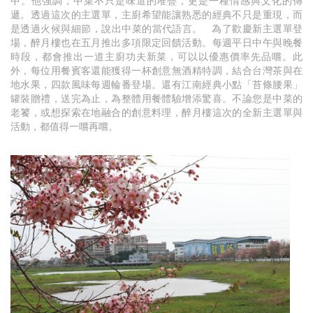
中。他強調，中菜不只是味道的堆疊，更是一種情感與文化的傳
遞。透過這次的主選單，主廚希望能讓熟悉的經典不只是重現，而
是透過火候與細節，說出中菜的當代語言。 為了歡慶新主選單登
場，醉月樓也在五月推出多項限定回饋活動。每週平日中午與晚餐
時段，都會推出一道主廚功夫新菜，可以以優惠價率先品嚐。此
外，每位用餐賓客還能獲得一杯創意無酒精特調，結合台灣茶與在
地水果，四款風味每週輪番登場。還有江南經典小點「苔條腰果」
罐裝贈禮，送完為止，為整體用餐體驗增添驚喜。不論您是中菜的
老饕，或想探索在地融合的創意料理，醉月樓這次的全新主選單與
活動，都值得一嚐再嚐。