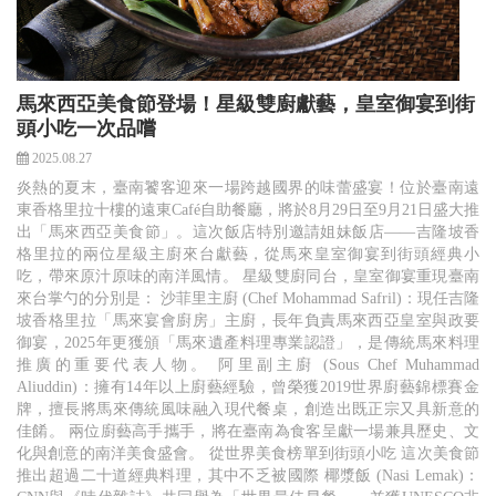
馬來西亞美食節登場！星級雙廚獻藝，皇室御宴到街
頭小吃一次品嚐
2025.08.27
炎熱的夏末，臺南饕客迎來一場跨越國界的味蕾盛宴！位於臺南遠
東香格里拉十樓的遠東Café自助餐廳，將於8月29日至9月21日盛大推
出「馬來西亞美食節」。這次飯店特別邀請姐妹飯店——吉隆坡香
格里拉的兩位星級主廚來台獻藝，從馬來皇室御宴到街頭經典小
吃，帶來原汁原味的南洋風情。 星級雙廚同台，皇室御宴重現臺南
來台掌勺的分別是： 沙菲里主廚 (Chef Mohammad Safril)：現任吉隆
坡香格里拉「馬來宴會廚房」主廚，長年負責馬來西亞皇室與政要
御宴，2025年更獲頒「馬來遺產料理專業認證」，是傳統馬來料理
推廣的重要代表人物。 阿里副主廚 (Sous Chef Muhammad
Aliuddin)：擁有14年以上廚藝經驗，曾榮獲2019世界廚藝錦標賽金
牌，擅長將馬來傳統風味融入現代餐桌，創造出既正宗又具新意的
佳餚。 兩位廚藝高手攜手，將在臺南為食客呈獻一場兼具歷史、文
化與創意的南洋美食盛會。 從世界美食榜單到街頭小吃 這次美食節
推出超過二十道經典料理，其中不乏被國際 椰漿飯 (Nasi Lemak)：