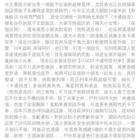
今天要跟大家分享一個親子出遊的超棒選擇，尤其適合正在煩惱暑
假該帶孩子去哪裡放電的爸媽們！今年正式邁入開館10週年的【和
逸飯店‧台南西門館】，是全亞洲唯一與華納兄弟旗下《卡通頻道》
聯名合作的親子主題飯店。大家耳熟能詳的《飛天小女警》、《探
險活寶》，還有最受小朋友歡迎的《熊熊遇見你》，在這裡通通變
成實體化的住宿與遊樂設施，讓大小朋友一踏進飯店就像走進卡通
世界！這次10週年，飯店宣布斥資千萬元進行軟硬體全面升級，打
響「10年啟程·美味同行」的口號，打造一個從住、玩到吃都讓人驚
喜連連的親子度假天地！首先最吸睛的亮點，就是全面升級的「奇
趣操場小火車」，現在以全新造型的【COZZI 卡通明星列車】重新
亮相！這不只是外型換新，車體空間加大、軌道也加寬，搭乘更穩
更舒適，乘載量也提升，爸媽可以直接跟小朋友一起坐上去，真的
變成「親子共乘」的歡樂列車！而且列車外觀超級可愛，融合了
《卡通頻道》多個經典角色，像是阿寶和老皮、泡泡花花毛毛、
《熊熊遇見你》的三隻熊，不只孩子會眼睛發亮，連大人看了也會
忍不住拿出手機拍個不停。除了火車之外，戶外500坪大的「奇趣操
場」也做了全面翻新！電動車賽道區升級，引進更有挑戰性的卡丁
車，原本只適合0到6歲的設施，現在延伸到12歲都可以玩，從幼幼
班到國小生，全齡通吃！對於比較小的學齡前孩子，園區內也貼心
設置了沙坑區與噴水池，讓小朋友在安全的環境中玩水玩沙，一整
天都玩不膩。而飯店也透露，年底會再擴建5樓的卡通主題室內樂
園，新增「主題家家酒區」，戶外草皮還會打造成露天電影院與親