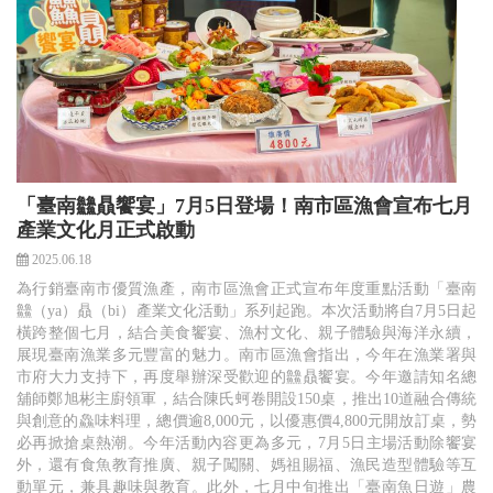
「臺南䲜贔饗宴」7月5日登場！南市區漁會宣布七月
產業文化月正式啟動
2025.06.18
為行銷臺南市優質漁產，南市區漁會正式宣布年度重點活動「臺南
䲜（ya）贔（bi）產業文化活動」系列起跑。本次活動將自7月5日起
橫跨整個七月，結合美食饗宴、漁村文化、親子體驗與海洋永續，
展現臺南漁業多元豐富的魅力。南市區漁會指出，今年在漁業署與
市府大力支持下，再度舉辦深受歡迎的䲜贔饗宴。今年邀請知名總
舖師鄭旭彬主廚領軍，結合陳氏蚵卷開設150桌，推出10道融合傳統
與創意的鱻味料理，總價逾8,000元，以優惠價4,800元開放訂桌，勢
必再掀搶桌熱潮。今年活動內容更為多元，7月5日主場活動除饗宴
外，還有食魚教育推廣、親子闖關、媽祖賜福、漁民造型體驗等互
動單元，兼具趣味與教育。此外，七月中旬推出「臺南魚日遊」農