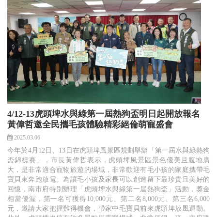
4/12-13虎頭埤水與綠第一屆熱狗盃明日起開放報名
黃偉哲邀全民攜毛孩體驗精彩絕倫萌寵盛會
2025.03.06
今年於4月12日、13日在虎頭埤風景區規劃舉辦「第一屆水與綠熱狗
盃錦標賽」，市長黃偉哲表示，虎頭埤風景區景色優美且腹地廣
大，是非常適合寵物旅遊的場域，非常歡迎有毛小孩的家庭攜帶毛
寶貝來奔跑放電。為讓毛小孩及家長可以創造留下最珍貴且美好的
回憶，南市府特別辦理「虎頭埤水與綠第一屆熱狗盃」活動，獎金
相當優渥，第一名可獲得10,000元、第二名8,000元、第三名6,000
元，邀請大家把握難得機會，帶家中毛寶貝前來虎頭埤放風運動。