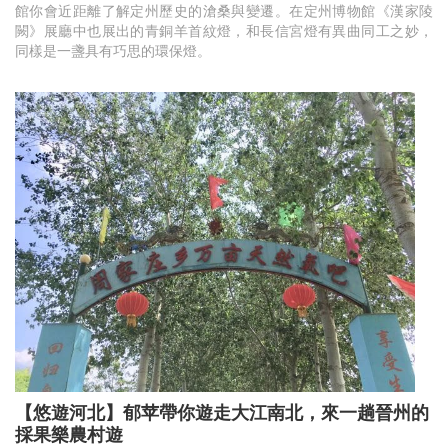
館你會近距離了解定州歷史的滄桑與變遷。在定州博物館《漢家陵
闕》展廳中也展出的青銅羊首紋燈，和長信宮燈有異曲同工之妙，
同樣是一盞具有巧思的環保燈。
【悠遊河北】郁苹帶你遊走大江南北，來一趟晉州的
採果樂農村遊