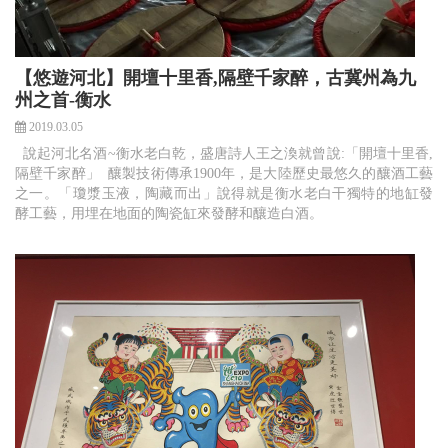
【悠遊河北】開壇十里香,隔壁千家醉，古冀州為九
州之首-衡水
2019.03.05
說起河北名酒~衡水老白乾，盛唐詩人王之渙就曾說:「開壇十里香,
隔壁千家醉」 釀製技術傳承1900年，是大陸歷史最悠久的釀酒工藝
之一。「瓊漿玉液，陶藏而出」說得就是衡水老白干獨特的地缸發
酵工藝，用埋在地面的陶瓷缸來發酵和釀造白酒。