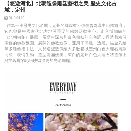
【悠遊河北】北朝造像雕塑藝術之美-歷史文化古
城，定州
2019.04.19
作為一座歷史文化名城，定州的輝煌並不僅僅曾為漢中山國首府，
它也曾是中國古代北方地區重要的佛教活動中心。走入博物館的
《北朝佛陀》展廳，展櫃中深灰和白色相映的主色調，營造着端莊
肅穆的佛教氛圍。展陳的佛教造像，運用了浮雕、透雕、描金彩繪
等多種藝術手法，只見這些造像絕大多數都以定州白色大理石雕刻
而成，表情生動、造型飽滿優美，潔白的定州白色大理石將造像上
鮮艷瑰麗的彩繪映襯得更加光彩絢爛。