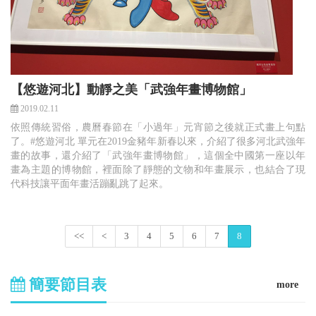
【悠遊河北】動靜之美「武強年畫博物館」
2019.02.11
依照傳統習俗，農曆春節在「小過年」元宵節之後就正式畫上句點
了。#悠遊河北 單元在2019金豬年新春以來，介紹了很多河北武強年
畫的故事，還介紹了「武強年畫博物館」，這個全中國第一座以年
畫為主題的博物館，裡面除了靜態的文物和年畫展示，也結合了現
代科技讓平面年畫活蹦亂跳了起來。
<<
<
3
4
5
6
7
8
簡要節目表
more