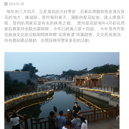
2019.03.28
每年的三月四月，正是賞花的大好季節，石家莊周圍有很多適合賞
花的地方，像趙縣，晉州每到春天，滿眼的梨花綻放，讓人應接不
暇，晉州的周家莊是有名的林果之鄉。 晉州梨花節每年4月初在周
家莊農業特色觀光園舉辦，今年已經邁入第十四屆。 今年晉州市梨
花旅遊文化節活動期間將舉辦“花香春濃”田園踏青、文化民俗展演、
特色農副產品展銷、生態採摘等豐富多彩的活動。