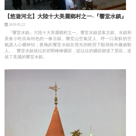
【悠遊河北】大陸十大美麗鄉村之一-『響堂水鎮』
2019.03.22
『響堂水鎮』大陸十大美麗鄉村之一。響堂水鎮是集古鎮、水鎮和
美食小吃街為特色的一條古鎮。響堂山空氣宜人、呼一口新鮮的空
氣讓人心曠神怡；夜晚的響堂水鎮在燈光的映照下顯得格外嫵媚動
人。 響堂水鎮就位於邯鄲峰峰礦區，從以往的礦區變成了景區，造
就了美麗的響堂水鎮。