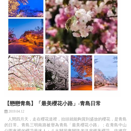
【戀戀青島】「最美櫻花小路」-青島日常
2019.04.12
人間四月天，走在櫻花道裡，抬頭就能夠賞到盛放的櫻花，是青島
的日常。青島三明南路被譽為青島「最美櫻花小路」；在青島中山
公園夜裡的櫻花最迷人；八大關居庸關路老洋房襯著櫻花，彷彿穿