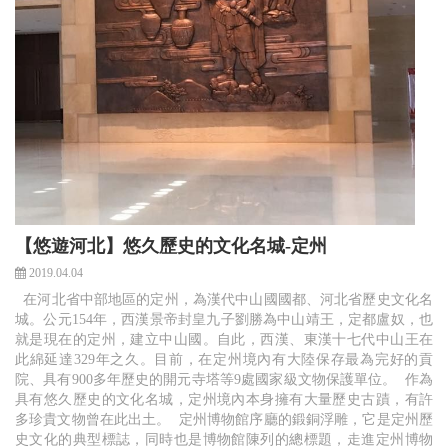
【悠遊河北】悠久歷史的文化名城-定州
2019.04.04
在河北省中部地區的定州，為漢代中山國國都、河北省歷史文化名
城。公元154年，西漢景帝封皇九子劉勝為中山靖王，定都盧奴，也
就是現在的定州，建立中山國。自此，西漢、東漢十七代中山王在
此綿延達329年之久。目前，在定州境內有大陸保存最為完好的貢
院、具有900多年歷史的開元寺塔等9處國家級文物保護單位。 作為
具有悠久歷史的文化名城，定州境內本身擁有大量歷史古蹟，有許
多珍貴文物曾在此出土。 定州博物館序廳的鍛銅浮雕，它是定州歷
史文化的典型標誌，同時也是博物館陳列的總標題，走進定州博物