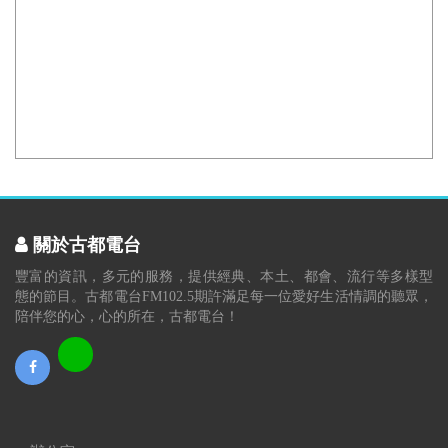
關於古都電台
豐富的資訊，多元的服務，提供經典、本土、都會、流行等多樣型
態的節目。古都電台FM102.5期許滿足每一位愛好生活情調的聽眾，
陪伴您的心，心的所在，古都電台！