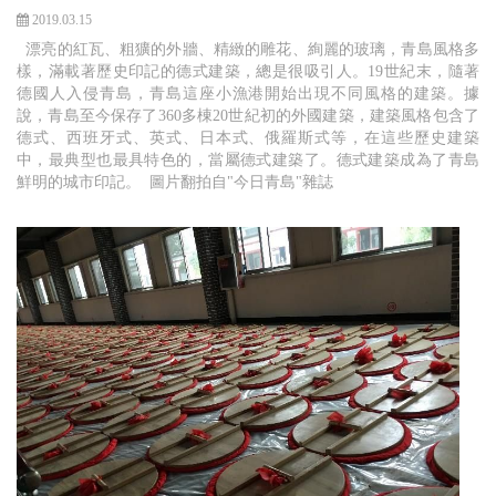
2019.03.15
漂亮的紅瓦、粗獷的外牆、精緻的雕花、絢麗的玻璃，青島風格多
樣，滿載著歷史印記的德式建築，總是很吸引人。19世紀末，隨著
德國人入侵青島，青島這座小漁港開始出現不同風格的建築。據
說，青島至今保存了360多棟20世紀初的外國建築，建築風格包含了
德式、西班牙式、英式、日本式、俄羅斯式等，在這些歷史建築
中，最典型也最具特色的，當屬德式建築了。德式建築成為了青島
鮮明的城市印記。 圖片翻拍自"今日青島"雜誌