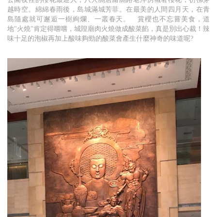
越時空。綿綿春雨後，島城滿城芳菲。在最美的人間四月天，在青
島隨處就可邂逅一樹絢爛、一叢春天。 賞櫻也不忘嘗美食，道
地"火燒"肯定得嚐嚐，城隍廟肉火燒做成酸菜餡，真是別出心裁！辣
味十足的泡椒再加上酸味夠勁的酸菜會產生什麼神奇的味道呢?