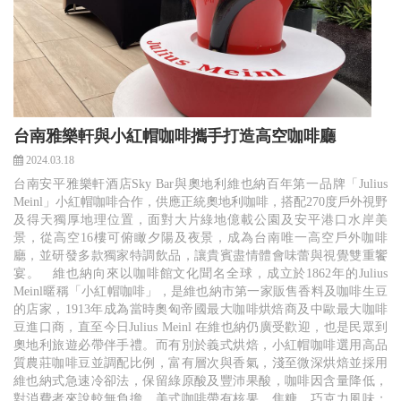
台南雅樂軒與小紅帽咖啡攜手打造高空咖啡廳
2024.03.18
台南安平雅樂軒酒店Sky Bar與奧地利維也納百年第一品牌「Julius
Meinl」小紅帽咖啡合作，供應正統奧地利咖啡，搭配270度戶外視野
及得天獨厚地理位置，面對大片綠地億載公園及安平港口水岸美
景，從高空16樓可俯瞰夕陽及夜景，成為台南唯一高空戶外咖啡
廳，並研發多款獨家特調飲品，讓貴賓盡情體會味蕾與視覺雙重饗
宴。 維也納向來以咖啡館文化聞名全球，成立於1862年的Julius
Meinl暱稱「小紅帽咖啡」，是維也納市第一家販售香料及咖啡生豆
的店家，1913年成為當時奧匈帝國最大咖啡烘焙商及中歐最大咖啡
豆進口商，直至今日Julius Meinl 在維也納仍廣受歡迎，也是民眾到
奧地利旅遊必帶伴手禮。而有別於義式烘焙，小紅帽咖啡選用高品
質農莊咖啡豆並調配比例，富有層次與香氣，淺至微深烘焙並採用
維也納式急速冷卻法，保留綠原酸及豐沛果酸，咖啡因含量降低，
對消費者來說較無負擔。美式咖啡帶有核果、焦糖，巧克力風味；