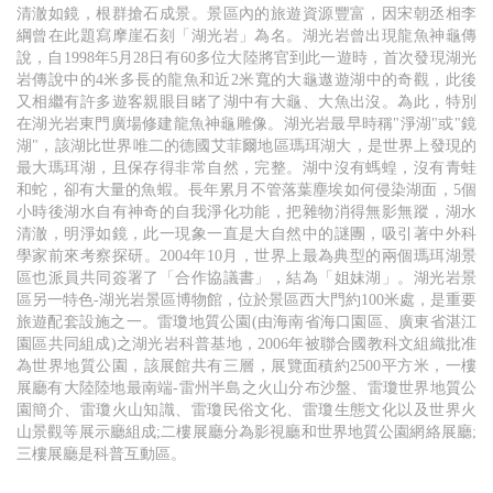
清澈如鏡，根群搶石成景。景區內的旅遊資源豐富，因宋朝丞相李
綱曾在此題寫摩崖石刻「湖光岩」為名。湖光岩曾出現龍魚神龜傳
說，自1998年5月28日有60多位大陸將官到此一遊時，首次發現湖光
岩傳說中的4米多長的龍魚和近2米寬的大龜遨遊湖中的奇觀，此後
又相繼有許多遊客親眼目睹了湖中有大龜、大魚出沒。為此，特別
在湖光岩東門廣場修建龍魚神龜雕像。湖光岩最早時稱"淨湖"或"鏡
湖"，該湖比世界唯二的德國艾菲爾地區瑪珥湖大，是世界上發現的
最大瑪珥湖，且保存得非常自然，完整。湖中沒有螞蝗，沒有青蛙
和蛇，卻有大量的魚蝦。長年累月不管落葉塵埃如何侵染湖面，5個
小時後湖水自有神奇的自我淨化功能，把雜物消得無影無蹤，湖水
清澈，明淨如鏡，此一現象一直是大自然中的謎團，吸引著中外科
學家前來考察探研。2004年10月，世界上最為典型的兩個瑪珥湖景
區也派員共同簽署了「合作協議書」，結為「姐妹湖」。湖光岩景
區另一特色-湖光岩景區博物館，位於景區西大門約100米處，是重要
旅遊配套設施之一。雷瓊地質公園(由海南省海口園區、廣東省湛江
園區共同組成)之湖光岩科普基地，2006年被聯合國教科文組織批准
為世界地質公園，該展館共有三層，展覽面積約2500平方米，一樓
展廳有大陸陸地最南端-雷州半島之火山分布沙盤、雷瓊世界地質公
園簡介、雷瓊火山知識、雷瓊民俗文化、雷瓊生態文化以及世界火
山景觀等展示廳組成;二樓展廳分為影視廳和世界地質公園網絡展廳;
三樓展廳是科普互動區。