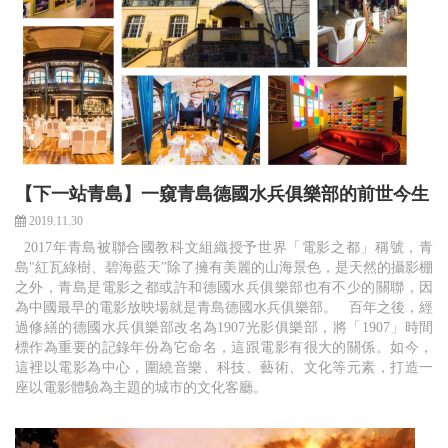
【下一站青島】一窺青島德國水兵俱樂部的前世今生
2019.11.30
2017年青島被聯合國教科文組織授予世界「電影之都」稱號，青
島"紅瓦綠樹、碧海藍天”除了擁有美麗的山海景色，是天然的攝影棚
之外，青島是電影之都或許和德國水兵俱樂部也有不少的關聯，因
為中國最早的電影放映場就是青島德國水兵俱樂部。 百年之後，經
過修繕的德國水兵俱樂部改名為1907光影俱樂部，將「1907」時間
標作為重要的記錄年份為它命名，這跟電影有很大的關係。如今，
這裡以電影為中心，圍繞音樂、科技、藝術、文化等元素，打造一
座以電影體驗為主題的城市的文化客廳。