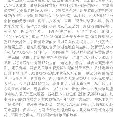
「第20屆臺灣國際蘭展暨第23屆世界國際蘭展」也配合燈會期間於
2/24~3/10展出，展覽將於台灣蘭花生物科技園區(後壁展區)、大臺南
會展中心(高鐵展區)盛大舉行，後壁展區剛好可以串聯白河林初埤木
棉花的行程，後壁國際蘭展以「熱鬧台南」為主題，融入7個深具台
南特色的元素劍獅、廟宇、八家將、宮燈、現代建築及小吃，歡迎
大家來賞花，後壁另外還有小南海風景區是另一處較清幽的秘境，
可搭配行程安排順遊。 【新營波光節、月津港燈節】展期：
1/27(六)~3/3(日) 每天17:30~23:00新營今年配合臺南400首度舉辦波
光節大受好評，以新營近郊的天鵝湖公園作為場地，以「波光圈」
為策展主題，藉光影藝術結合天鵝湖在地自然生態，於新營文化中
心及新營天鵝湖，分別打造「團圓‧微光」幾米戶外藝術裝置展以及
「波光圈」燈區，共計9件主題亮點作品、環湖光環境以及大型水上
噴泉，將透過湖中寬達15公尺的「光之眼」作品，融合天鵝光雕投
影、電子音樂，讓參觀民眾有視覺與聽覺的雙重享受！ 月津港燈節
已打下好口碑，結合鹽水在地月津港親水公園，展區分為藝術燈
區、徵件燈區、巷弄燈區、新創燈區及大眾廟暨鹽水車站光環境五
大展區，今年月津港燈節以「夢想將近．鹽水新視界」為主題，共
規劃有藝術燈區、巷弄燈區、徵件燈區、新創燈區，以及大眾廟鹽
水車站光環境等五大展區，並搭配 5G 數位虛擬創作及導覽功能，其
中深具想像力的聲光與數位藝術為今年活動一大亮點。 鹽水附近的
「鹽水詩路」也種有許多花朵，如木棉花及南洋櫻，此地的木棉花
尚未盛開，但園區內的南洋櫻已經開始綻放，此處還有種植香水蓮
花，環境十分優美，適合喜歡恬靜氛圍的旅客。