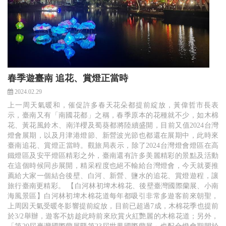
春季遊臺南 追花、賞燈正當時
2024.02.29
上一周天氣暖和，催促許多春天花朵都提前綻放，黃偉哲市長表
示，臺南又有「南國花都」之稱，春季原本的花種就不少，如木棉
花、黃花風鈴木、南洋櫻及蜀葵都將陸續盛開，目前又值2024台灣
燈會展期，以及月津港燈節、新營波光節也都還在展期中，此時來
臺南追花、賞燈正當時。觀旅局表示，除了2024台灣燈會燈區在高
鐵燈區及安平燈區精彩之外，臺南還有許多美麗精彩的景點及活動
在這個時候同步展開，精采程度也絕不輸給台灣燈會，今天就要推
薦給大家一個結合後壁、白河、新營、鹽水的追花、賞燈遊程，讓
旅行臺南更精彩。 【白河林初埤木棉花、後壁臺灣國際蘭展、小南
海風景區】白河林初埤木棉花道每年都吸引非常多遊客前來朝聖，
上周因天氣受暖冬影響提前綻放，目前已超過7成，木棉花季也提前
於3/2舉辦，遊客不妨趁此時前來欣賞火紅艷麗的木棉花道；另外，