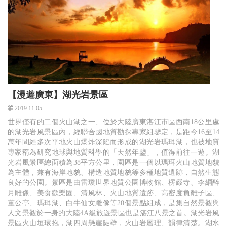
【漫遊廣東】湖光岩景區
2019.11.05
世界僅有的二個火山湖之一、位於大陸廣東湛江市區西南18公里處
的湖光岩風景區內，經聯合國地質勘探專家組鑒定，是距今16至14
萬年間經多次平地火山爆炸深陷而形成的湖光岩瑪珥湖，也被地質
專家稱為研究地球與地質科學的「天然年鑒」，值得前往一遊。湖
光岩風景區總面積為38平方公里，園區是一個以瑪珥火山地質地貌
為主體，兼有海岸地貌、構造地質地貌等多種地質遺跡，自然生態
良好的公園。景區是由雷瓊世界地質公園博物館、楞嚴寺、李綱醉
月雕像、美食歡樂園、清風林、火山地質遺跡、高密度負離子區、
董公亭、瑪珥湖、白牛仙女雕像等20個景點組成，是集自然景觀與
人文景觀於一身的大陸4A級旅遊景區也是湛江八景之首。湖光岩風
景區火山垣環抱，湖四周懸崖陡壁，火山岩層理、韻律清楚。湖水