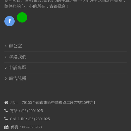
態的節目。古都電台FM102.5期許滿足每一位愛好生活情調的聽眾，
陪伴您的心，心的所在，古都電台！
辦公室
聯絡我們
申訴專區
廣告託播
地址：70155台南市東區中華東路二段77號15樓之1
電話：(06) 2901025
CALL IN：(06) 2891025
傳真：06-2896958