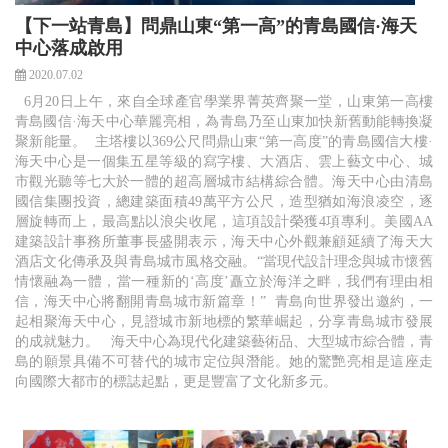
【下一站青島】問鼎山東“第一高”的青島國信·海天
中心落成啟用
2020.07.02
6月20日上午，來自全球產官學業界菁英齊聚一堂，山東第一高樓
青島國信·海天中心華麗亮相，為青島乃至山東加快新舊動能轉換凝
聚新能量。 主塔樓以369公尺問鼎山東“第一高度”的青島國信大樓·
海天中心是一個集五星等級的寫字樓、大酒店、雲上藝文中心、城
市觀光聽等七大於一體的超高層城市結構綜合體。海天中心由清島
國信集團投資，總建築面積49萬平方公尺，造型猶如海浪凌空，逐
層旋轉而上，最高點以浪尖收尾，這項設計榮獲4項專利。美國AA
建築設計事務所董事長盛開表示，海天中心外觀兼顧延續了海天大
酒店文化傳承及與青島城市風格交融。“當現代設計理念與城市懷舊
情懷融為一體，當一種新的‘高度’矗立於海洋之畔，我們有理由相
信，海天中心將翻開青島城市新篇章！” 青島向世界發出邀約，一
起相聚海天中心，見證城市新地標的繁華崛起，分享青島城市發展
的成就魅力。 海天中心為現代化建築藝術品、大型城市綜合體，青
島的願景具備不可替代的城市定位與潛能。她的驚艷亮相是這座走
向國際大都市的標誌起點，更是豐富了文化新多元。