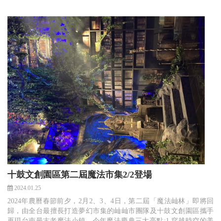
十鼓文創園區第二屆魔法市集2/2登場
2024.01.25
2024年農曆春節前夕，2月2、3、4日，第二屆「魔法屾林」即將回
歸，由全台最擅長打造夢幻市集的屾屾市團隊及十鼓文創園區攜手
再現台南最古老魔法小鎮。今年魔法慶典三大亮點:1.穿越時空的美