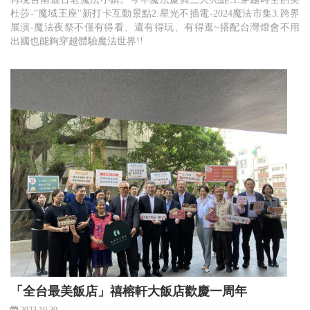
杜莎-"魔域王座"新打卡互動景點2.星光不插電-2024魔法市集3.跨界
展演-魔法夜祭不僅有得看、還有得玩、有得逛~搭配台灣燈會不用
出國也能夠穿越體驗魔法世界!!
「全台最美飯店」禧榕軒大飯店歡慶一周年