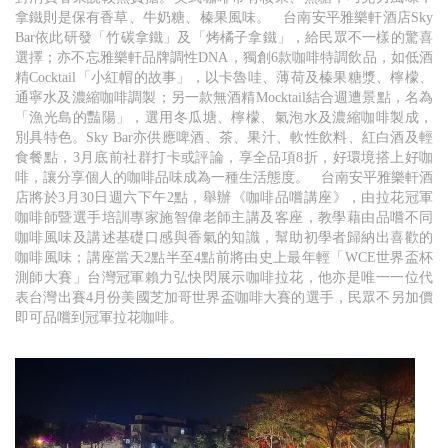
拿鐵則是保有香草、牛奶糖、榛果風味。 台南安平雅樂軒酒店Sky
Bar依此研發「竹碳拿鐵」及「烤橘子拿鐵」，給民眾不一樣的驚喜
選擇；亦不忘雅樂軒品牌調性DNA，獨創6款咖啡特調飲品，如低酒
精Cocktail「小紅帽的故事」，以卡魯哇、薄荷及榛果糖漿、檸檬、
通寧水及濃縮咖啡調製；另一款無酒精Mocktail結合週遭景點，名為
「漁光島的豔陽」，選用冬瓜塘、檸檬、氣泡水及濃縮咖啡製成，
別具特色。Sky Bar亦供應啤酒、茶、果汁、軟性飲料、紅白酒及輕
食餐點，3月底前社群打卡或評論，享全品項8折，好環境搭上好咖
啡，讓分享個人的咖啡品味成為一種生活態度。 台南安平雅樂軒酒
店將於3月30日週六下午2點，舉辦《咖啡品嚐講座》，由拉花冠軍
咖啡師暨選手培訓專家施智偉老師主講及客座，教學藉由品嚐不同
咖啡風味及講述基礎口感與香氣的知識，幫助初學者歸納出喜歡的
咖啡風味；講座當天2點半至4點前將由史上最年輕「WCE世界盃杯
測師大賽」台灣冠軍賴力弘快閃展示咖啡拉花，他亦是唯一一位代
表台灣出賽4月份美國芝加哥世界盃咖啡大賽的選手，民眾不另加價
即可品嚐到冠軍拉花咖啡。