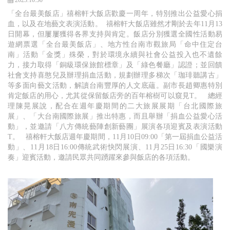
2023.10.30
「全台最美飯店」禧榕軒大飯店歡慶一周年，特別推出公益愛心捐
血，以及在地藝文表演活動。 禧榕軒大飯店雖然才剛於去年11月13
日開幕，但屢屢獲得各界支持與肯定。飯店分別獲選全國性活動易
遊網票選「全台最美飯店」、地方性台南市觀旅局「命中住定台
南」活動「金獎」殊榮，對於環境永續與社會公益投入也不遺餘
力，接力取得「銅級環保旅館標章」及「綠色餐廳」認證；並回饋
社會支持喜憨兒及辦理捐血活動，規劃辦理多梯次「珈琲聽講古」
等多面向藝文活動，解讀台南豐厚的人文底蘊。副市長趙卿惠特別
肯定飯店的用心，尤其從保留飯店旁的百年榕樹可以窺見T。 總經
理陳晃展說，配合在週年慶期間的二大旅展展期「台北國際旅
展」、「大台南國際旅展」推出特惠，而且舉辦「捐血公益愛心活
動」，並邀請「八方傳統藝陣創新藝團」展演各項迎賓及表演活動
T。 禧榕軒大飯店週年慶期間，11月10日09:00「第一屆捐血公益活
動」、11月18日16:00傳統武術快閃展演、11月25日16:30「國樂演
奏」迎賓活動，邀請民眾共同踴躍來參與飯店的各項活動。