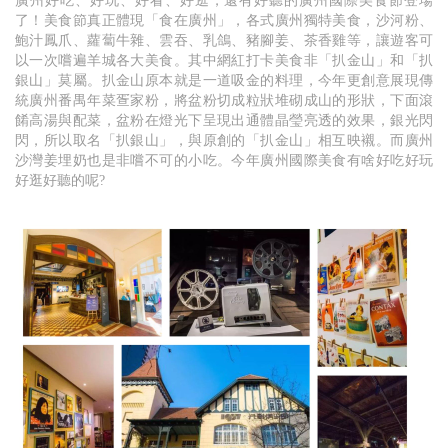
廣州好吃、好玩、好看、好逛，還有好聽的廣州國際美食節登場
了！美食節真正體現「食在廣州」，各式廣州獨特美食，沙河粉、
鮑汁鳳爪、蘿蔔牛雜、雲吞、乳鴿、豬腳姜、茶香雞等，讓遊客可
以一次嚐遍羊城各大美食。其中網紅打卡美食非「扒金山」和「扒
銀山」莫屬。扒金山原本就是一道吸金的料理，今年更創意展現傳
統廣州番禺年菜疍家粉，將盆粉切成粒狀堆砌成山的形狀，下面滾
餚高湯與配菜，盆粉在燈光下呈現出通體晶瑩亮透的效果，銀光閃
閃，所以取名「扒銀山」，與原創的「扒金山」相互映襯。而廣州
沙灣姜埋奶也是非嚐不可的小吃。今年廣州國際美食有啥好吃好玩
好逛好聽的呢?