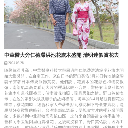
中華醫大旁仁德滯洪池花旗木盛開 清明連假賞花去
2024.03.28
隨著氣溫升高，中華醫事科技大學周邊的仁德滯洪池堤岸花旗木開
始大量盛開，在台南工作、來自日本的野口英佑3月28日特地抽空帶
妻子穿著日本傳統服飾賞花。他們說，花旗木的花顏色和櫻花很
像，南部氣溫高要看到大片的櫻花比較不容易，難得有這麼壯觀的
花旗木步道花開盛景，偕妻賞花拍照，聊慰思鄉之情。野口英佑表
示，在他的家鄉大阪及妻子的故鄉橫濱，每年的3-4月是觀賞櫻花的
季節，櫻花開時，總會和家人帶著餐點到櫻花樹下野餐兼賞花，是
親朋好友歡聚的時刻。台灣南部氣溫高，要觀賞大片的櫻花盛開景
象，多數得到中北部較高海拔山區，之前來台讀書當交換學生時，
曾和同學去過阿里山賞櫻花，之後就沒有了。野口英佑說，因為工
作的關係，前陣子台灣櫻花盛開時無暇前往山區賞櫻，孫校長大力