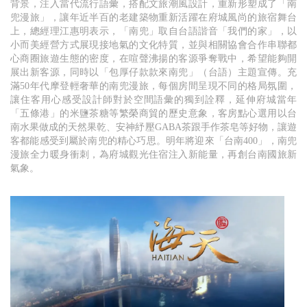
背景，注入當代流行語彙，搭配文旅潮風設計，重新形塑成了「南
兜漫旅」，讓年近半百的老建築物重新活躍在府城風尚的旅宿舞台
上，總經理江惠明表示，「南兜」取自台語諧音「我們的家」，以
小而美經營方式展現接地氣的文化特質，並與相關協會合作串聯都
心商圈旅遊生態的密度，在喧聲沸揚的客源爭奪戰中，希望能夠開
展出新客源，同時以「包厚仔款款來南兜」（台語）主題宣傳。充
滿50年代摩登輕奢華的南兜漫旅，每個房間呈現不同的格局氛圍，
讓住客用心感受設計師對於空間語彙的獨到詮釋，延伸府城當年
「五條港」的米鹽茶糖等繁榮商貿的歷史意象，客房點心選用以台
南水果做成的天然果乾、安神紓壓GABA茶跟手作茶皂等好物，讓遊
客都能感受到屬於南兜的精心巧思。明年將迎來「台南400」，南兜
漫旅全力暖身衝刺，為府城觀光住宿注入新能量，再創台南國旅新
氣象。