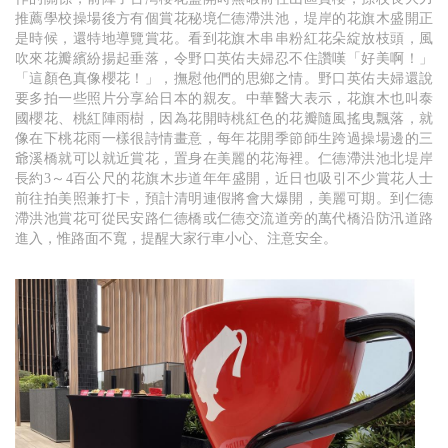
推薦學校操場後方有個賞花秘境仁德滯洪池，堤岸的花旗木盛開正
是時候，還特地導覽賞花。看到花旗木串串粉紅花朵綻放枝頭，風
吹來花瓣繽紛揚起垂落，令野口英佑夫婦忍不住讚嘆「好美啊！」
「這顏色真像櫻花！」，撫慰他們的思鄉之情。野口英佑夫婦還說
要多拍一些照片分享給日本的親友。中華醫大表示，花旗木也叫泰
國櫻花、桃紅陣雨樹，因為花開時桃紅色的花瓣隨風搖曳飄落，就
像在下桃花雨一樣很詩情畫意，每年花開季節師生跨過操場邊的三
爺溪橋就可以就近賞花，置身在美麗的花海裡。仁德滯洪池北堤岸
長約3～4百公尺的花旗木步道年年盛開，近日也吸引不少賞花人士
前往拍美照兼打卡，預計清明連假將會大爆開，美麗可期。到仁德
滯洪池賞花可從民安路仁德橋或仁德交流道旁的萬代橋沿防汛道路
進入，惟路面不寬，提醒大家行車小心、注意安全。