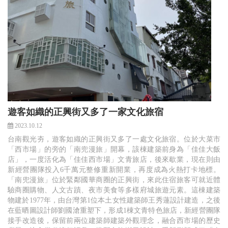
遊客如織的正興街又多了一家文化旅宿
2023.10.12
台南觀光夯，遊客如織的正興街又多了一處文化旅宿。位於大菜市
「西市場」的旁的「南兜漫旅」開幕，該棟建築前身為「佳佳大飯
店」，一度活化為「佳佳西市場」文青旅店，後來歇業，現在則由
新經營團隊投入6千萬元整修重新開業，再度成為火熱打卡地標。
「南兜漫旅」位於緊鄰國華商圈的正興街，來此住宿旅客可就近體
驗商圈購物、人文古蹟、夜市美食等多樣府城旅遊元素。這棟建築
物建於1977年，由台灣第1位本土女性建築師王秀蓮設計建造，之後
在藍晒圖設計師劉國滄重塑下，形成1棟文青特色旅店，新經營團隊
接手改造後，保留前兩位建築師建築外觀理念，融合西市場的歷史