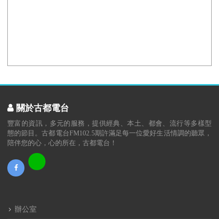
關於古都電台
豐富的資訊，多元的服務，提供經典、本土、都會、流行等多樣型
態的節目。古都電台FM102.5期許滿足每一位愛好生活情調的聽眾，
陪伴您的心，心的所在，古都電台！
辦公室