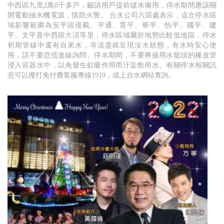
中西區九里2萬8千多戶，籲請用戶提前儲水備用，停水期間應該關
閉電動抽水機電源，慎防火警。 台水公司六區處表示，這次停水區
域影響範圍為安平區億載、平通、育平、華平、怡平、國平、建
平、文平及中西區大涼等里，停水區域屬於地勢比較低地區，停水
初期管線中還有自來水，等流盡就呈現沒水狀態，有水時安心使
用，請不要恐慌進線詢問。停水期間，不要將接用水龍頭的橡皮管
浸入容器水中，以免發生虹吸作用而汙染飲用水。有關停水相關訊
息可以撥打免付費客服專線1910，或上台水網站查詢。