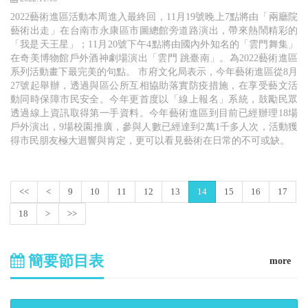
2022藝術進區活動本周進入最終回，11月19號晚上7點將由「兩廳院
藝術出走」在台南市永康區市圖總館旁道路演出，帶來熱鬧精彩的
「我是天王星」；11月20號下午4點將由國內外知名的「雲門舞集」
在奇美博物館戶外酒神劇場演出「雲門 跳臺南」。為2022藝術進區
系列活動畫下最完美的句點。 市府文化局表示，今年藝術進區從8月
27號起舉辦，透過與區公所互相協助落實防疫措施，在享受藝文活
動同時保障市民安全。今年更首度以「線上報名」系統，鼓勵民眾
透過線上資訊取得第一手資料。今年藝術進區到目前已經辦理18場
戶外演出，9場校園推廣，參與人數已經達到2萬1千多人次，活動獲
得市民朋友極大迴響與肯定，更可以看見藝術在日常的不可或缺。
<<
<
9
10
11
12
13
14
15
16
17
18
>
>>
簡要節目表
more