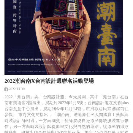
2022潮台南X台南設計週聯名活動登場
2022.11.30
2022「潮台南」與「台南設計週」今天展開，其中「潮台南」在台
南市美術館2館展出，展期到2023年2月5號；台南設計週在文創plus
台南創意中心展出，展期到今年12月14號，市府歡迎民眾踴躍前往
參觀。 市府文化局指出，「潮台南」透過原住民人間國寶工藝師與
時裝設計師相遇，一方面國寶工藝師展現自身原民傳統服裝進行創
作；另一方面時裝設計師從原民文化與自然的連結，從原民的織紋
技藝中，碰撞出結合傳統與現代的新火花，集合了5位原住民人間國