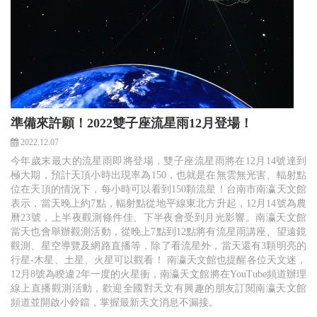
準備來許願！2022雙子座流星雨12月登場！
2022.12.07
今年歲末最大的流星雨即將登場，雙子座流星雨將在12月14號達到
極大期，預計天頂小時出現率為150，也就是在無雲無光害、輻射點
位在天頂的情況下，每小時可以看到150顆流星！台南市南瀛天文館
表示，當天晚上約7點，輻射點從地平線東北方升起，12月14號為農
曆23號，上半夜觀測條件佳、下半夜會受到月光影響。南瀛天文館
當天也會舉辦觀測活動，從晚上7點到12點將有流星雨講座、望遠鏡
觀測、星空導覽及網路直播等，除了看流星外，當天還有3顆明亮的
行星-木星、土星、火星可以觀看！ 南瀛天文館也提醒各位天文迷，
12月8號為睽違2年一度的火星衝，南瀛天文館將在YouTube頻道辦理
線上直播觀測活動，歡迎全國對天文有興趣的朋友訂閱南瀛天文館
頻道並開啟小鈴鐺，掌握最新天文消息不漏接。