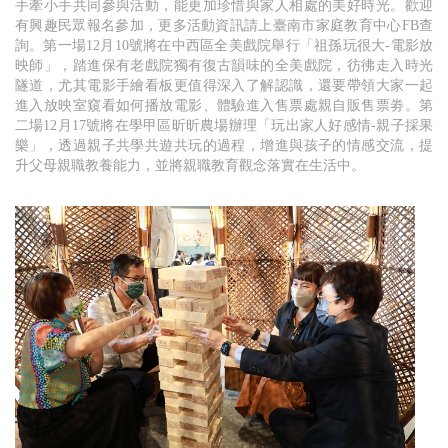
手牽小手共同參與活動，能更加珍惜與家人相處的美好時光。歡迎
有興趣民眾報名參加，更多活動資訊請上臺南市家庭教育中心FB查
詢。第一場12月10號將在中西區全美戲院舉行「祖孫玩很大-電影放
映師」，踏進保有老戲院獨有復古韻味的全美戲院，彷彿走入時光
隧道，尤其電影手繪看板更值得深入了解認識，還要帶領大家一起
進入放映室窺看如何播放電影、體驗進入售票處親自販售票劵。第
二場12月17號將在學甲區昕昕農場辦理「玩出家人好感情-親子採果
樂」，透過親子共學共遊共玩的過程，增進與孩子的情感交流，提
升父母親職教養能力，並將親職教育觀念落實在生活中。