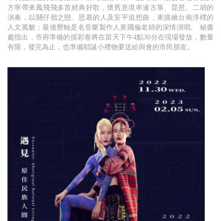
方寧帶來鳳飛飛多首經典好歌，懷舊意境串連古箏、琵琶、二胡的
演奏，以關仔嶺之戀、思慕的人及安平追想曲，來描繪台南淳樸的
人文風貌；最後壓軸是名音樂製作人黃國倫老師的深情演唱。 秘書
處指出，市府準備的摸彩卷將在當天下午4點30分在現場發放，數量
有限，發完為止，也準備耶誕小禮物要送給與會的市民朋友。