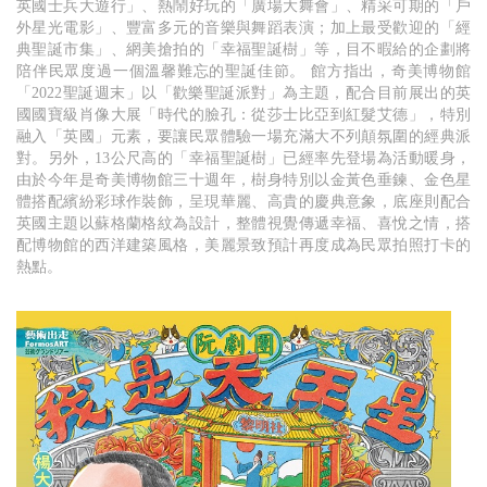
英國士兵大遊行」、熱鬧好玩的「廣場大舞會」、精采可期的「戶
外星光電影」、豐富多元的音樂與舞蹈表演；加上最受歡迎的「經
典聖誕市集」、網美搶拍的「幸福聖誕樹」等，目不暇給的企劃將
陪伴民眾度過一個溫馨難忘的聖誕佳節。 館方指出，奇美博物館
「2022聖誕週末」以「歡樂聖誕派對」為主題，配合目前展出的英
國國寶級肖像大展「時代的臉孔：從莎士比亞到紅髮艾德」，特別
融入「英國」元素，要讓民眾體驗一場充滿大不列顛氛圍的經典派
對。另外，13公尺高的「幸福聖誕樹」已經率先登場為活動暖身，
由於今年是奇美博物館三十週年，樹身特別以金黃色垂鍊、金色星
體搭配繽紛彩球作裝飾，呈現華麗、高貴的慶典意象，底座則配合
英國主題以蘇格蘭格紋為設計，整體視覺傳遞幸福、喜悅之情，搭
配博物館的西洋建築風格，美麗景致預計再度成為民眾拍照打卡的
熱點。