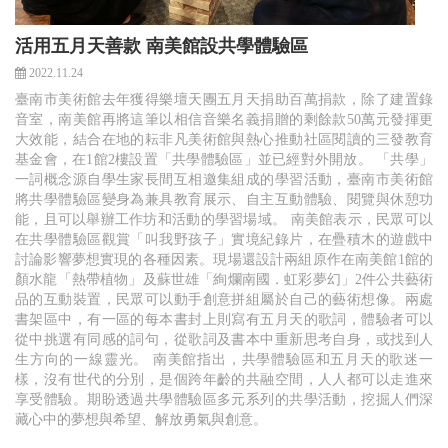
活用五月天善款 南美館設共學體驗區
2022.11.24
臺南市美術館去年獲得樂壇天團五月天捐助百萬捐款，除了建置錄
音室，南美館再將這筆以相信音樂名義捐贈的剩餘款50萬元發揮更
大效能，結合在地的耘非凡美術館與熱心推動社區閱讀的三發教育
基金會，在1館2樓設置「共學體驗區」並已經對外開放。 「共學」
一詞概念源自學生家長間互相邀集組成的學習活動，臺南市美術館
將共學體驗區變身為兼具教育展示、自主互動體驗、閱覽與休憩功
能，且可以舉辦工作坊和活動的學習場域。 南美館表示，民眾可以
在共學體驗區觀賞「叫我野孩子」實境紀錄片，在疊積木的遊戲中
討論影響夢想實現的各種因素。現場還設計兩組原作在南美館1館的
顏水龍「熱帶植物」及蘇世雄「絢爛南國．虹彩夢幻」2件公共藝術
品的互動裝置，民眾可以動手創意拼組屬於自己的藝術想像。兩處
書架區中，有一區的每本書封上則寫有五月天的歌詞，體驗者可以
從中挑選有同感的詞句，從歌詞及書本中重新思考自身，或找到人
生方向的一線靈光。 南美館指出，共學體驗區和五月天的歌迷一
樣，沒有世代的分別，是個跨年齡的共融空間，人人都可以走進來
享受體驗。期盼透過共學體驗區多元系列的共學活動，挖掘人們深
藏心中的夢想與希望、解放勇氣與創意。