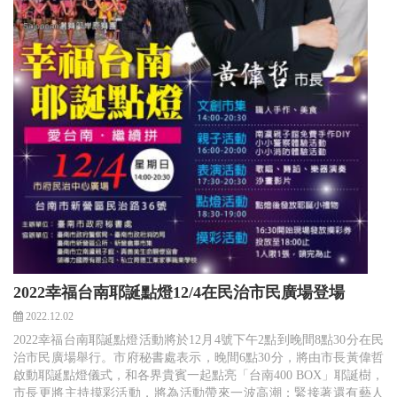
2022幸福台南耶誕點燈12/4在民治市民廣場登場
2022.12.02
2022幸福台南耶誕點燈活動將於12月4號下午2點到晚間8點30分在民
治市民廣場舉行。市府秘書處表示，晚間6點30分，將由市長黃偉哲
啟動耶誕點燈儀式，和各界貴賓一起點亮「台南400 BOX」耶誕樹，
市長更將主持摸彩活動，將為活動帶來一波高潮；緊接著還有藝人