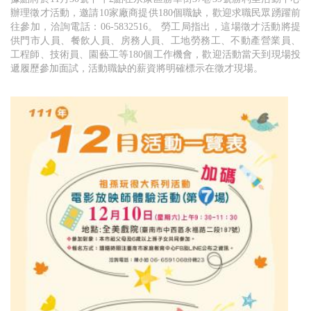
辦理徵才活動，邀請10家廠商提供180個職缺，歡迎求職民眾踴躍前
往參加，洽詢電話：06-5832516。 勞工局指出，這場徵才活動將提
供門市人員、餐飲人員、房務人員、工地勞務工、不動產營業員、
工程師、技術員、園藝工等180個工作機會，歡迎活動當天到現場投
遞履歷參加面試，活動職缺的薪資將明確標示在徵才現場。