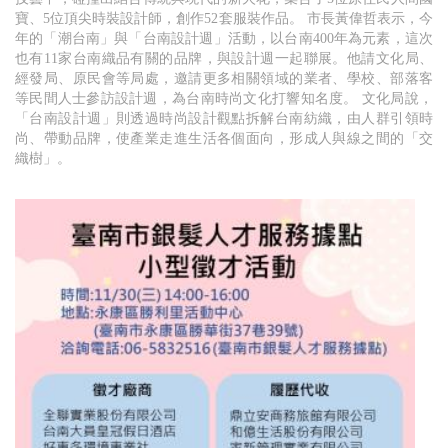
寶、5位頂尖時裝設計師，創作52套服裝作品。 市長黃偉哲表示，今
年的「潮台南」與「台南設計週」活動，以台南400年為元素，這次
也有11家台南織品有關的品牌，與設計週一起聯展。他請文化局、
經發局、原民會等局處，邀請更多相關領域的業者、學校、部落客
等民間人士參訪設計週，為台南時尚文化打響知名度。 文化局說，
「台南設計週」則透過時尚設計觀點拆解台南紡織，由人群引領時
尚、帶動品牌，使產業走進生活各個面向，形成人與線之間的「交
織樹」。