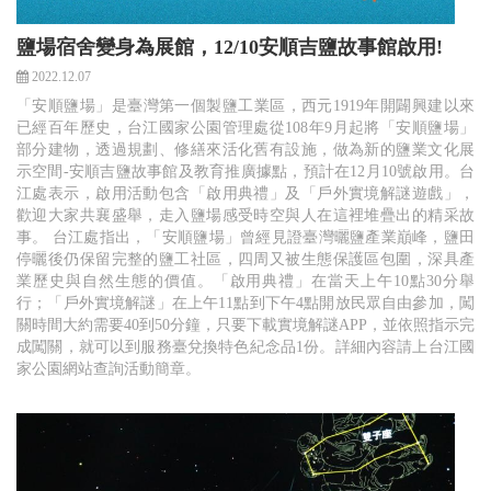
鹽場宿舍變身為展館，12/10安順吉鹽故事館啟用!
2022.12.07
「安順鹽場」是臺灣第一個製鹽工業區，西元1919年開闢興建以來
已經百年歷史，台江國家公園管理處從108年9月起將「安順鹽場」
部分建物，透過規劃、修繕來活化舊有設施，做為新的鹽業文化展
示空間-安順吉鹽故事館及教育推廣據點，預計在12月10號啟用。台
江處表示，啟用活動包含「啟用典禮」及「戶外實境解謎遊戲」，
歡迎大家共襄盛舉，走入鹽場感受時空與人在這裡堆疊出的精采故
事。 台江處指出，「安順鹽場」曾經見證臺灣曬鹽產業巔峰，鹽田
停曬後仍保留完整的鹽工社區，四周又被生態保護區包圍，深具產
業歷史與自然生態的價值。「啟用典禮」在當天上午10點30分舉
行；「戶外實境解謎」在上午11點到下午4點開放民眾自由參加，闖
關時間大約需要40到50分鐘，只要下載實境解謎APP，並依照指示完
成闖關，就可以到服務臺兌換特色紀念品1份。詳細內容請上台江國
家公園網站查詢活動簡章。