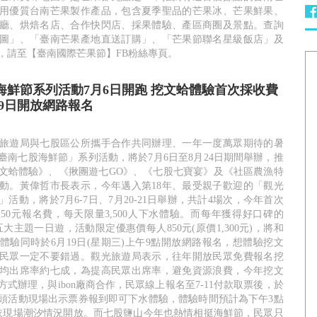
用優質台南芒果製作產品，包含夏季聖品的芒果冰、芒果鮮果、
廳、烘焙名店、合作快閃店、採果體驗、產區商圈及景點。查詢
圖」、「臺南芒果產地直送訂購」、「芒果節聯名星級飯店」及
，請至【臺南國際芒果節】FB粉絲專頁。
股海鮮節系列活動7月6日開跑 挖文蛤體驗首次採收費
19日開放網路報名
旅遊局與七股區公所攜手合作共同辦理、一年一度萬眾期待的暑
4臺南七股海鮮節」系列活動，將於7月6日至8月24日期間舉辦，推
文蛤體驗》、《揪團遊七GO》、《七股七寶宴》及《社區農漁特
動。黃偉哲市長表示，今年邁入第18年、最受親子歡迎的「觀光
活動，將於7月6-7日、7月20-21日舉辦，共計4場次，今年首次
50元報名費，每天限量3,500人下水體驗。而每年獲得好口碑的
大主題一日遊，活動限定優惠價每人850元(原價1,300元)，將和
體驗同時於6月19日(星期三)上午9點開放網路報名，想體驗挖文
民眾一定不要錯過。觀光旅遊局表示，往年開放民眾免費報名挖
均出席率約七成，為提高民眾出席率，避免資源浪費，今年挖文
式辦理，與ibon廠商合作，民眾線上報名至7-11付款取票後，於
頭活動現場出示票券報到即可下水體驗，體驗時間預計為下午3點
分，依現場潮汐情況開放。而七股鹽山今年也熱情相挺海鮮節，民眾只