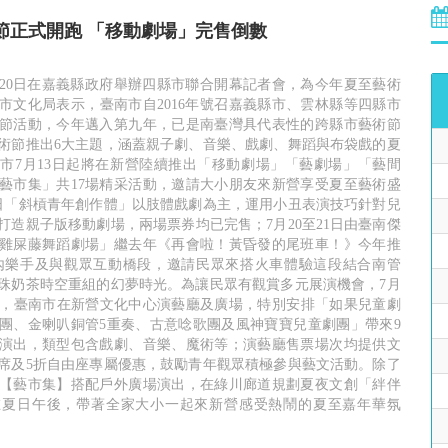
術節正式開跑 「移動劇場」完售倒數
節於20日在嘉義縣政府舉辦四縣市聯合開幕記者會，為今年夏至藝術
市文化局表示，臺南市自2016年號召嘉義縣市、雲林縣等四縣市
節活動，今年邁入第九年，已是南臺灣具代表性的跨縣市藝術節
術節推出6大主題，涵蓋親子劇、音樂、戲劇、舞蹈與布袋戲的夏
市7月13日起將在新營陸續推出「移動劇場」「藝劇場」「藝間
藝市集」共17場精采活動，邀請大小朋友來新營享受夏至藝術盛
14日「斜槓青年創作體」以肢體戲劇為主，運用小丑表演技巧針對兒
打造親子版移動劇場，兩場票券均已完售；7月20至21日由臺南傑
雞屎藤舞蹈劇場」繼去年《再會啦！黃昏發的尾班車！》今年推
廂內樂手及與觀眾互動橋段，邀請民眾來搭火車體驗這段結合南管
珠奶茶時空重組的幻夢時光。為讓民眾有觀賞多元展演機會，7月
期間，臺南市在新營文化中心演藝廳及廣場，特別安排「如果兒童劇
團、金喇叭銅管5重奏、古意唸歌團及風神寶寶兒童劇團」帶來9
演出，類型包含戲劇、音樂、魔術等；演藝廳售票場次均提供文
席及5折自由座專屬優惠，鼓勵青年觀眾積極參與藝文活動。除了
【藝市集】搭配戶外廣場演出，在綠川廊道規劃夏夜文創「絆伴
在夏日午後，帶著全家大小一起來新營感受熱鬧的夏至嘉年華氛