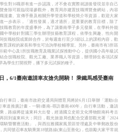
學生對16職群有進一步認識，才不會在實際就讀後發現並非自己
覽會除可親臨現場參觀外，教育局亦建置技職博覽會網站，內容
職漫畫、宣傳手冊及相關升學管道和學校簡介等資源，歡迎大家
進一步表示，「適性發展，適才適所」是重要的教育目標，除了
技職教育的年度盛事外，為了讓臺南學子多元發展，在學科外能
國中學校針對國三學生辦理技藝教育課程，依學生興趣、性向開
與技職校院或業師合作，於每週進行至少3節以上的課程內容，歡
教育課程的家長和學生可洽詢學校輔導室。另外，臺南市有3所區
示範中心及1所技職教育及職業試探推動中心，提供國小高年級試
結合技職校院、觀光工廠、業界職人等資源，辦理師生各項試探
早為學生打開視野，播下多元試探的種子。
車日，6/1臺南邀請車友搶先開騎！ 乘鐵馬感受臺南
界自行車日，臺南市政府交通局與體育局將於6月1日舉辦「運動i台
南自行車道推廣計畫 - 一騎i臺南-尋訪臺南400年」自行車活動，邀請
同騎乘，路線將從遠東科大出發，經過國立史前文化博物館南科考古
再回到遠東科大；同日，觀光旅遊局也配合交通部觀光署「2024
環騎暨響應活動」，與西拉雅國家風景區管理處及中華郵政股份
，共同號召車友騎乘第18號路線(東山至善化)，也鼓勵大家平常就