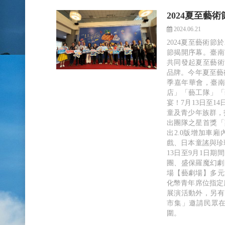
2024夏至藝
2024.06.21
2024夏至藝術
節揭開序幕。臺南
共同發起夏至藝術
品牌。今年夏至藝
季嘉年華會，臺南
店」「藝工隊」「
宴！7月13日至
童及青少年族群，
出團隊之星首獎「
出2.0版增加車
戲、日本童謠與珍
13日至9月1日
團、盛保羅魔幻劇
場【藝劇場】多元
化幣青年席位指定
展演活動外，另有
市集」邀請民眾
圍。