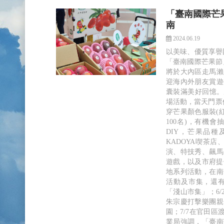
「臺南國際芒果
南
2024.06.19
以美味、優質享譽國
「臺南國際芒果節
將於大內區走馬瀨
迎海內外朋友賞遊
囊裝滿美好回憶。農
場活動，當天門票優
穿芒果顏色服裝(
100名)，有機
DIY，芒果品
KADOYA喫茶
演、特技秀、飆馬
遊戲，以及市府提
地系列活動，在南
活動及市集，還有
「淺山市集」；6
朱宗慶打擊樂團親
園；7/7在官田
業局強調，「臺南