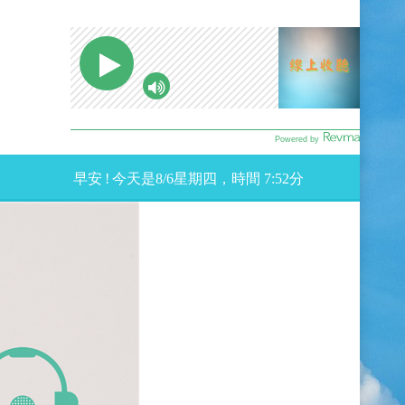
早安
!
今天是
8
/
6星期
四，時間
7:52
分