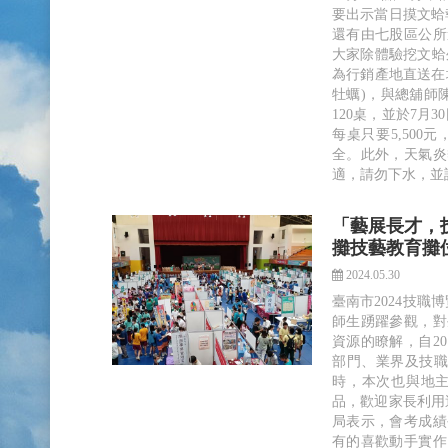
要出示當日摸文蛤
還有由七股區公所
大家除體驗挖文蛤
為行銷產地直送在
牡蠣)，與總舖師
120桌，並於7月
每桌只要5,50
全。此外，天氣炎
適，請勿下水，並
「藝展長才，技
攤技藝教育攤
2024.05.30
臺南市2024技職
師生踴躍參觀，對
資源的瞭解，自2
部門、業界及技職
時，本次也與地主
品，歡迎家長利用
局表示，會考成績
有的喜歡動手實作