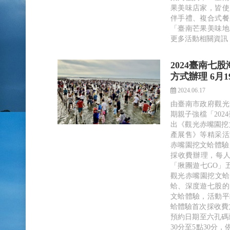
果美味店家，皆使
伴手禮、複合式餐
「臺南芒果美味地
更多活動相關資訊
2024臺南七
方式辦理 6月
2024.06.17
由臺南市政府觀光
期親子強檔「202
出《觀光赤嘴園挖
產展售》等精采活
赤嘴園挖文蛤體驗」
採收費辦理，每人
「揪團遊七GO」五
觀光赤嘴園挖文蛤
蛤、深度遊七股的
文蛤體驗，活動平
蛤體驗首次採收費方
預約日期至六孔碼
30分至5點30