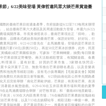
節」6/22美味登場 黃偉哲邀民眾大啖芒果賞遊臺
際的臺南芒果目前適逢產季，市府規劃從6/22至7/13每周末辦理
」，結合臺南芒果六大產區及其周邊活動接力登場，本週六(6/22)
農場揭開序幕。市長黃偉哲表示，臺南芒果現在正「得時」，歡
臺南，品嚐各式繽紛美味的臺南芒果，保證好好吃、好好玩，行
業局說明，6/22-6/23首先在「走馬瀨農場」登場的是芒果節主
惠只要150元(原價250元)，再送50元芒果冰折價券，此外，民眾
紅黃橘綠)或芒果圖樣裝扮，可參加「芒果轉轉樂」抽獎(每日限量
會抽中芒果節限定野餐墊。兩天活動精彩豐富，有闖關遊戲、食農
種及料理展示，還有好逛、好買的芒果市集，3家聯名快閃店-
店、栗卡朵洋菓子工坊、無飲等推出芒果節聯名產品，以及音樂表
秀和泡泡秀等精彩活動，並有毛小孩專屬的【毛寵森友會】闖關
供免費狂犬病疫苗注射等服務。 6/23則由南化區公所率先開跑產
化天后宮前舉辦「南化芒果歐伊細」芒果節，有美味芒果、表演
消暑親水氣墊遊戲。6/29-6/30在玉井區青果市場和周邊的夏季
/29在走馬瀨農場聯合舉辦「好芒牧草節」和「臺南400地景劇場」
子表演；6/30在大內區青果市場；7/6在楠西區芒果農創玫瑰綠柏
區渡頭芒果市場，以及7/13在左鎮驛站等，精彩活動一棒接一棒。農
芒果美味地圖」是芒果節亮點之一，推薦有逾百個據點的台南芒