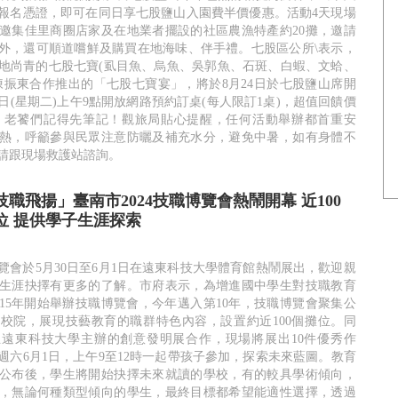
報名憑證，即可在同日享七股鹽山入園費半價優惠。活動4天現場
邀集佳里商圈店家及在地業者擺設的社區農漁特產約20攤，邀請
外，還可順道嚐鮮及購買在地海味、伴手禮。七股區公所\表示，
地尚青的七股七寶(虱目魚、烏魚、吳郭魚、石斑、白蝦、文蛤、
陳振東合作推出的「七股七寶宴」，將於8月24日於七股鹽山席開
30日(星期二)上午9點開放網路預約訂桌(每人限訂1桌)，超值回饋價
0元，老饕們記得先筆記！觀旅局貼心提醒，任何活動舉辦都首重安
熱，呼籲參與民眾注意防曬及補充水分，避免中暑，如有身體不
請跟現場救護站諮詢。
職飛揚」臺南市2024技職博覽會熱鬧開幕 近100
位 提供學子生涯探索
博覽會於5月30日至6月1日在遠東科技大學體育館熱鬧展出，歡迎親
生涯抉擇有更多的了解。市府表示，為增進國中學生對技職教育
015年開始舉辦技職博覽會，今年邁入第10年，技職博覽會聚集公
校院，展現技藝教育的職群特色內容，設置約近100個攤位。同
遠東科技大學主辦的創意發明展合作，現場將展出10件優秀作
週六6月1日，上午9至12時一起帶孩子參加，探索未來藍圖。教育
公布後，學生將開始抉擇未來就讀的學校，有的較具學術傾向，
，無論何種類型傾向的學生，最終目標都希望能適性選擇，透過