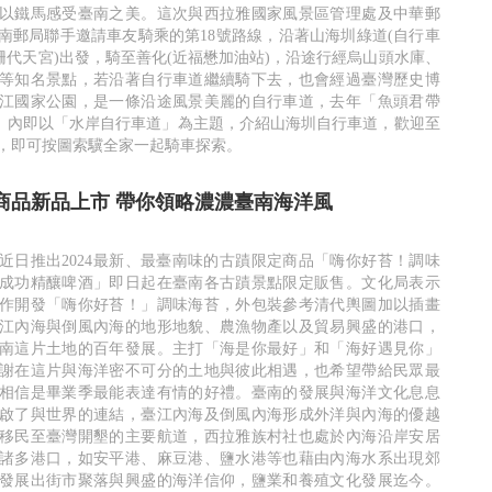
以鐵馬感受臺南之美。這次與西拉雅國家風景區管理處及中華郵
南郵局聯手邀請車友騎乘的第18號路線，沿著山海圳綠道(自行車
木柵代天宮)出發，騎至善化(近福懋加油站)，沿途行經烏山頭水庫、
等知名景點，若沿著自行車道繼續騎下去，也會經過臺灣歷史博
江國家公園，是一條沿途風景美麗的自行車道，去年「魚頭君帶
)」內即以「水岸自行車道」為主題，介紹山海圳自行車道，歡迎至
，即可按圖索驥全家一起騎車探索。
商品新品上市 帶你領略濃濃臺南海洋風
近日推出2024最新、最臺南味的古蹟限定商品「嗨你好苔！調味
成功精釀啤酒」即日起在臺南各古蹟景點限定販售。文化局表示
作開發「嗨你好苔！」調味海苔，外包裝參考清代輿圖加以插畫
江內海與倒風內海的地形地貌、農漁物產以及貿易興盛的港口，
南這片土地的百年發展。主打「海是你最好」和「海好遇見你」
謝在這片與海洋密不可分的土地與彼此相遇，也希望帶給民眾最
相信是畢業季最能表達有情的好禮。臺南的發展與海洋文化息息
啟了與世界的連結，臺江內海及倒風內海形成外洋與內海的優越
移民至臺灣開墾的主要航道，西拉雅族村社也處於內海沿岸安居
諸多港口，如安平港、麻豆港、鹽水港等也藉由內海水系出現郊
發展出街市聚落與興盛的海洋信仰，鹽業和養殖文化發展迄今。