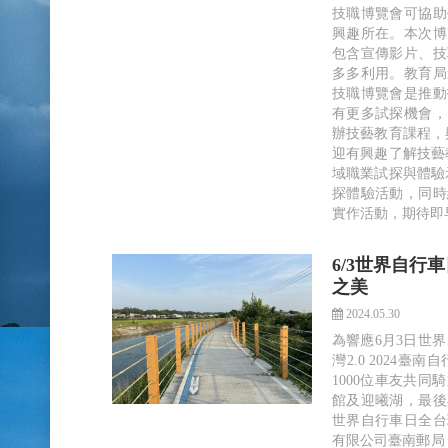
技職博覽會可協助
興趣所在。本次博
包含宣傳影片、技
多多利用。教育局
技職博覽會是推動
有更多試探機會，
辦技藝教育課程，
迎有興趣了解技藝
域職業試探與體驗
探體驗活動，同時
實作活動，期待即
6/3世界自行
之美
2024.05.30
為響應6月3日世
灣2.0 2024臺
1000位車友共
館及迎曦湖，最後
世界自行車日全台
有限公司臺南郵局