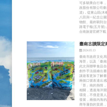
可多騎乘自行車，
政股份有限公司臺
道)，從東山區(
八田與一紀念公園
物館、最終騎到台
路電子報(五月號
台南旅遊官網下載
臺南古蹟限定
2024.05.13
臺南市政府文化局
海苔」以及「臺南
此次與聯華食品合
創作手法描繪出臺
讓遊客更加了解臺
兩個口號表達出感
「苔」南的熱情，
相關，透過海洋開
環境，不僅是漢人
發展，兩個內海的
商等蓬勃的貿易，