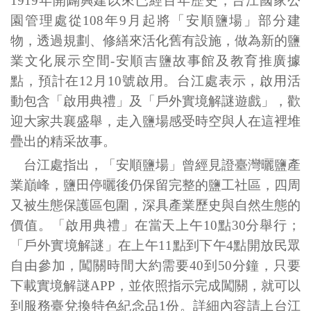
1919
年開闢興建以來已經百年歷史，台江國家公
園管理處從
108
年
9
月起將「安順鹽場」部分建
物，透過規劃、修繕來活化舊有設施，做為新的鹽
業文化展示空間
-
安順吉鹽故事館及教育推廣據
點，預計在
12
月
10
號啟用。台江處表示，啟用活
動包含「啟用典禮」及「戶外實境解謎遊戲」，歡
迎大家共襄盛舉，走入鹽場感受時空與人在這裡堆
疊出的精采故事。
台江處指出，「安順鹽場」曾經見證臺灣曬鹽產
業巔峰，鹽田停曬後仍保留完整的鹽工社區，四周
又被生態保護區包圍，深具產業歷史與自然生態的
價值。「啟用典禮」在當天上午
10
點
30
分舉行；
「戶外實境解謎」在上午
11
點到下午
4
點開放民眾
自由參加，闖關時間大約需要
40
到
50
分鐘，只要
下載實境解謎
APP
，並依照指示完成闖關，就可以
到服務臺兌換特色紀念品
1
份。詳細內容請上台江