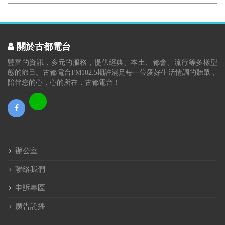
關於古都電台
豐富的資訊，多元的服務，提供經典、本土、都會、流行等多樣型
態的節目。古都電台FM102.5期許滿足每一位愛好生活情調的聽眾，
陪伴您的心，心的所在，古都電台！
辦公室
聯絡我們
申訴專區
廣告託播