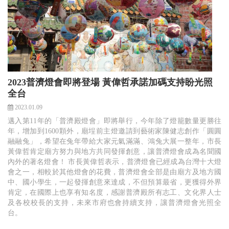
2023普濟燈會即將登場 黃偉哲承諾加碼支持盼光照
全台
2023.01.09
邁入第11年的「普濟殿燈會」即將舉行，今年除了燈籠數量更勝往
年，增加到1600顆外，廟埕前主燈邀請到藝術家陳健志創作「圓圓
融融兔」，希望在兔年帶給大家元氣滿滿、鴻兔大展一整年，市長
黃偉哲肯定廟方努力與地方共同發揮創意，讓普濟燈會成為名聞國
內外的著名燈會！ 市長黃偉哲表示，普濟燈會已經成為台灣十大燈
會之一，相較於其他燈會的花費，普濟燈會全部是由廟方及地方國
中、國小學生，一起發揮創意來達成，不但預算最省，更獲得外界
肯定，在國際上也享有知名度，感謝普濟殿所有志工、文化界人士
及各校校長的支持，未來市府也會持續支持，讓普濟燈會光照全
台。