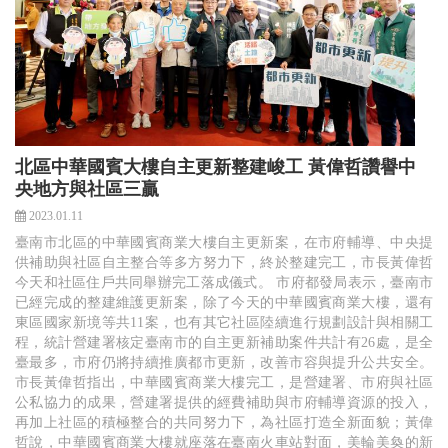
北區中華國賓大樓自主更新整建峻工 黃偉哲讚譽中
央地方與社區三贏
2023.01.11
臺南市北區的中華國賓商業大樓自主更新案，在市府輔導、中央提
供補助與社區自主整合等多方努力下，終於整建完工，市長黃偉哲
今天和社區住戶共同舉辦完工落成儀式。 市府都發局表示，臺南市
已經完成的整建維護更新案，除了今天的中華國賓商業大樓，還有
東區國家新境等共11案，也有其它社區陸續進行規劃設計與相關工
程，統計營建署核定臺南市的自主更新補助案件共計有26處，是全
臺最多，市府仍將持續推廣都市更新，改善市容與提升公共安全。
市長黃偉哲指出，中華國賓商業大樓完工，是營建署、市府與社區
公私協力的成果，營建署提供的經費補助與市府輔導資源的投入，
再加上社區的積極整合的共同努力下，為社區打造全新面貌；黃偉
哲說，中華國賓商業大樓就座落在臺南火車站對面，美輪美奐的新