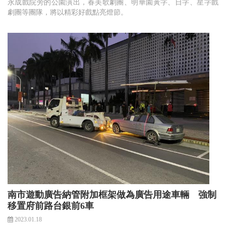
永成戲院旁的公園演出，春美歌劇團、明華園黃字、日字、星字戲
劇團等團隊，將以精彩好戲點亮燈節。
南市遊動廣告納管附加框架做為廣告用途車輛 強制
移置府前路台銀前6車
2023.01.18