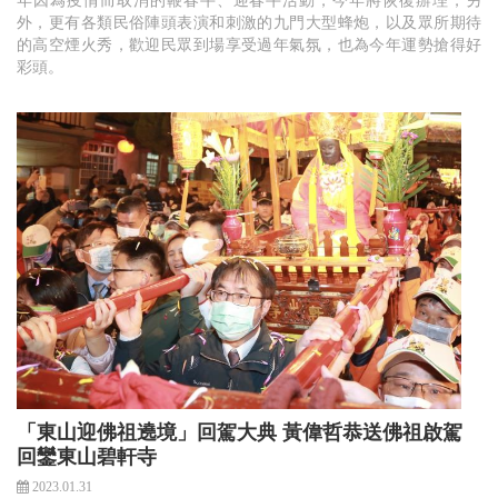
年因為疫情而取消的鞭春牛、迎春牛活動，今年將恢復辦理，另
外，更有各類民俗陣頭表演和刺激的九門大型蜂炮，以及眾所期待
的高空煙火秀，歡迎民眾到場享受過年氣氛，也為今年運勢搶得好
彩頭。
「東山迎佛祖遶境」回駕大典 黃偉哲恭送佛祖啟駕
回鑾東山碧軒寺
2023.01.31