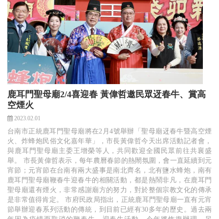
鹿耳門聖母廟2/4喜迎春 黃偉哲邀民眾迓春牛、賞高
空煙火
2023.02.01
台南市正統鹿耳門聖母廟將在2月4號舉辦「聖母廟迓春牛暨高空煙
火、炸蜂炮民俗文化嘉年華」，市長黃偉哲今天出席活動記者會，
與鹿耳門聖母廟主委王增榮等人，共同歡迎全國民眾前往共襄盛
舉。 市長黃偉哲表示，每年農曆春節的熱閙氛圍，會一直延續到元
宵節；元宵節在台南有兩大盛事是南北齊名，北有鹽水蜂炮，南有
鹿耳門聖母廟鞭春牛迎春牛的相關活動，都是熱鬧非凡，在鹿耳門
聖母廟還有煙火，非常感謝廟方的努力，對於整個宗教文化的傳承
是非常值得肯定。 市府民政局指出，正統鹿耳門聖母廟一直有元宵
節舉辦迎春系列活動的傳統，到目前已經有30多年的歷史。過去兩