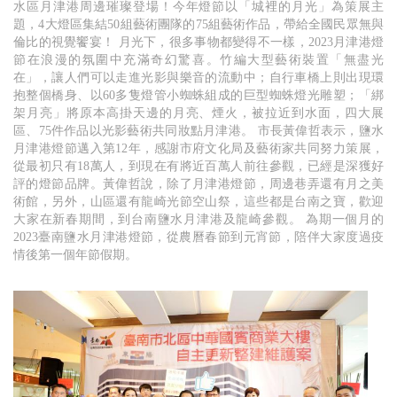
水區月津港周邊璀璨登場！今年燈節以「城裡的月光」為策展主
題，4大燈區集結50組藝術團隊的75組藝術作品，帶給全國民眾無與
倫比的視覺饗宴！ 月光下，很多事物都變得不一樣，2023月津港燈
節在浪漫的氛圍中充滿奇幻驚喜。竹編大型藝術裝置「無盡光
在」，讓人們可以走進光影與樂音的流動中；自行車橋上則出現環
抱整個橋身、以60多隻燈管小蜘蛛組成的巨型蜘蛛燈光雕塑；「綁
架月亮」將原本高掛天邊的月亮、煙火，被拉近到水面，四大展
區、75件作品以光影藝術共同妝點月津港。 市長黃偉哲表示，鹽水
月津港燈節邁入第12年，感謝市府文化局及藝術家共同努力策展，
從最初只有18萬人，到現在有將近百萬人前往參觀，已經是深獲好
評的燈節品牌。黃偉哲說，除了月津港燈節，周邊巷弄還有月之美
術館，另外，山區還有龍崎光節空山祭，這些都是台南之寶，歡迎
大家在新春期間，到台南鹽水月津港及龍崎參觀。 為期一個月的
2023臺南鹽水月津港燈節，從農曆春節到元宵節，陪伴大家度過疫
情後第一個年節假期。