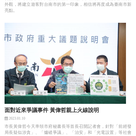
外觀，將建立遊客對台南市的第一印象，相信將再度成為臺南市新
亮點。
面對近來爭議事件 黃偉哲親上火線說明
2023.01.10
市長黃偉哲今天率領市府秘書長等首長召開記者會，針對「前經發
局長疑似涉貪」、「爐碴爭議」、「治安」和「光電設置」等社會