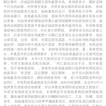
關注事件，詳細說明相關立場和處置作為。黃偉哲表示，關於這陣
子衍生的紛擾，外界傳言過多，市府有責任讓民眾知道真相。 黃偉
哲與市府秘書長方進呈、副秘書長邱忠川、警察局長方仰寧、經發
局長林榮川、政風處長高伯陽、環保局代理局長侯俊彥等首長出席
記者會，先由黃偉哲開場說明秉公處理相關事件的原則與立場，接
著再由相關首長透過手拿板詳細說明各事件處理作為，市府希望透
過積極公開透明的方式，向社會大眾釋疑。 黃偉哲首先在記者會上
表示，許多市民朋友和媒體十分關心近來發生在台南的事情，包括
台南官箴、治安、環境、光電設置等議題，今天請各管轄局處長來
做說明，強調市府不推責也不逃避，希望事情解釋清楚，也把改善
的措施一併向各界說明。 在「前經發局長疑似涉貪」案，黃偉哲指
出，本案是市府主動查辦案件，去年5月由政風處簽呈公文後同意啟
動相關行政調查，去年6月主動把涉及不法的調查報告函送南檢參
辦，市府主動函送並配合檢調，「同仁疑似涉及不法，我不會護
短，也不會掩蓋真相」，黃偉哲在政風處啟動行政調查初期就指示
政風單位「查清楚，該怎麼辦，就怎麼辦」，給予充分調查空間。
政風處長高伯陽表示，關於前經發局長一案，從5月初調取資料到訪
談同仁，市長對政風處都是充分授權，由於內容龐雜，在去年6月14
號調查完成後函送地檢署，所以本案從展開到函送都是主動進行，
市府沒有拖延也沒有包庇。未來將提升高風險業務的抽查稽核強
度、廉政倫理適用範圍也擴大到機關內的技工、工友、司機、清潔
員等。 副秘書長邱忠川就學甲爐碴案表示，賴前市長就已經廢止行