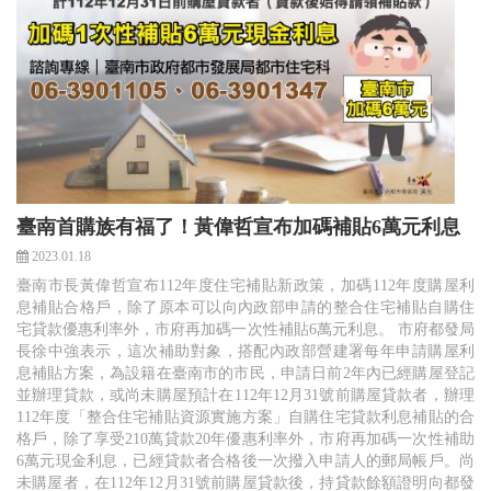
臺南首購族有福了！黃偉哲宣布加碼補貼6萬元利息
2023.01.18
臺南市長黃偉哲宣布112年度住宅補貼新政策，加碼112年度購屋利
息補貼合格戶，除了原本可以向內政部申請的整合住宅補貼自購住
宅貸款優惠利率外，市府再加碼一次性補貼6萬元利息。 市府都發局
長徐中強表示，這次補助對象，搭配內政部營建署每年申請購屋利
息補貼方案，為設籍在臺南市的市民，申請日前2年內已經購屋登記
並辦理貸款，或尚未購屋預計在112年12月31號前購屋貸款者，辦理
112年度「整合住宅補貼資源實施方案」自購住宅貸款利息補貼的合
格戶，除了享受210萬貸款20年優惠利率外，市府再加碼一次性補助
6萬元現金利息，已經貸款者合格後一次撥入申請人的郵局帳戶。尚
未購屋者，在112年12月31號前購屋貸款後，持貸款餘額證明向都發