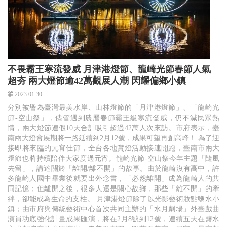
不畏霸王寒流發威 月津港燈節、龍崎光節春節人氣
超夯 兩大燈節逾42萬觀展人潮 閃耀偏鄉小鎮
2023.01.30
分別被譽為臺灣最美水岸、山林燈節的「月津港燈節」、「龍崎光
節-空山祭」，儘管遇到農曆春節霸王級寒流發威，仍不減民眾熱
情，兩大燈節連假10天合計吸引超過42萬人次來訪。市府表示，臺
南兩大燈會展期將一路延續到2月12號，成果可望再創高峰！ 為了迎
接即將來臨的元宵佳節，全台各地賞燈活動接連開跑，臺南市兩大
燈節也將持續陪伴大家度過元宵。龍崎光節-空山祭今年主題「隨風
去留」，講述關於「離開/離不開」的故事。由於龍崎沒有高中，許
多龍崎人國中畢業後就要出外念書，「必然離開」成為龍崎人的共
同記憶；但離開之後，很多人還是關心故鄉，那些「離不開」的牽
絆，卻能成為生命的支柱。 月津港燈節除了以光影藝術妝點鹽水小
鎮；由市府與傳統藝術中心首次共同主辦的「水月劇場」外臺戲曲
演員功底強化計畫成果匯演，將在2月8號到12號，連續五天在鹽水