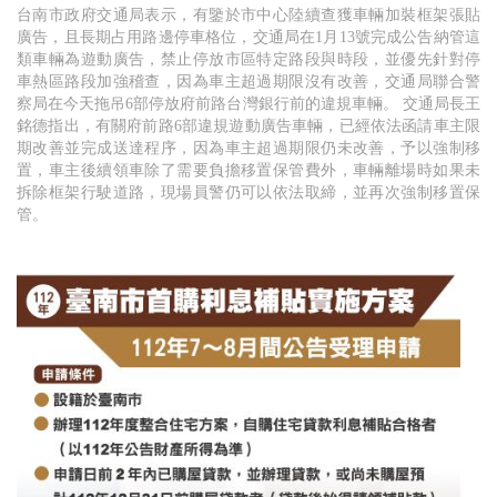
台南市政府交通局表示，有鑒於市中心陸續查獲車輛加裝框架張貼
廣告，且長期占用路邊停車格位，交通局在1月13號完成公告納管這
類車輛為遊動廣告，禁止停放市區特定路段與時段，並優先針對停
車熱區路段加強稽查，因為車主超過期限沒有改善，交通局聯合警
察局在今天拖吊6部停放府前路台灣銀行前的違規車輛。 交通局長王
銘德指出，有關府前路6部違規遊動廣告車輛，已經依法函請車主限
期改善並完成送達程序，因為車主超過期限仍未改善，予以強制移
置，車主後續領車除了需要負擔移置保管費外，車輛離場時如果未
拆除框架行駛道路，現場員警仍可以依法取締，並再次強制移置保
管。