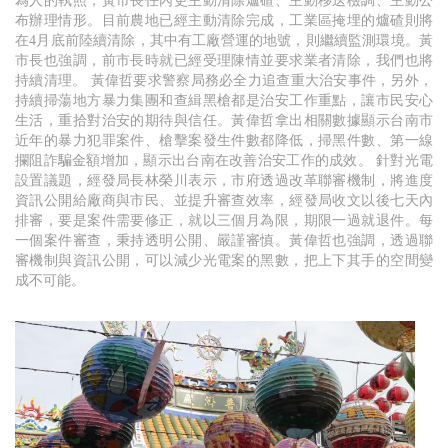
為人的執照，黃市長任內更主動清除爐碴、主動移送檢調、主動公
布辦理情形。目前農地已經主動清除完成，工業區掩埋的爐碴則將
在4月底前陸續清除，其中有工廠營運的地號，則繼續監測環境。黃
市長也強調，前市長時就已經受理陳情並要求業者清除，我們也將
持續清理。 黃偉哲要求警察局務必全力追查重大治安事件，另外，
持續掃蕩地方暴力集團和查緝黑槍都是治安工作重點，讓市民安心
生活，重拾對治安的期待與信任。黃偉哲拿出相關數據顯示台南市
近年的暴力犯罪案件、槍擊案發生件數都降低，掃黑件數、第一線
攔阻詐騙金額增加，顯示出台南在改善治安工作的成效。 針對光電
設置議題，經發局長林榮川表示，市府透過改革聯審機制，將進度
資訊公開給廠商與市民、並提升審查效率，經發局收文以後七天內
排審，要是案件需要修正，就以三個月為限，期限一過就退件。每
一個案件審查，秉持透明公開、嚴謹審慎。黃偉哲也強調，透過聯
審機制與資訊公開，可以減少光電案的黑數，把上下其手的空間變
成不可能。