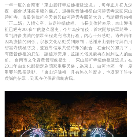
一年一度的台南市「東山碧軒寺迎佛祖暨遶境」，每年正月初九深
夜，都會以莊嚴肅穆的儀式，迎接觀音佛祖從白河碧雲寺返回東山
碧軒寺。市長黃偉哲今天參與白河碧雲寺回駕大典，恭請觀音佛祖
「正二媽」入轎安座，恭送神轎啟程。 市長黃偉哲表示，東山迎佛
祖已經有200多年的悠久歷史，今年為疫情後，首次開放信眾隨香，
看到許多虔誠的信眾全程走完遶境行程，內心十分感動。過去兩年
因為疫情的關係，宗教文化活動受到限制，感謝東山碧軒寺與白河
碧雲寺積極防疫，並宣導信眾共體時艱的配合，在全民的努力下，
有觀音佛祖的庇佑，讓信眾安康，並讓民俗風貌再次回到世人的面
前。 台南市文化資產管理處指出，「東山碧軒寺迎佛祖暨遶境」在
2011年由文化部指定為國家重要民俗，為東山、白河地區一年一度
重要的民俗活動。「東山迎佛祖」具有悠久的歷史，也凝聚了許多
虔誠的信眾，到現在仍保留傳統古風。