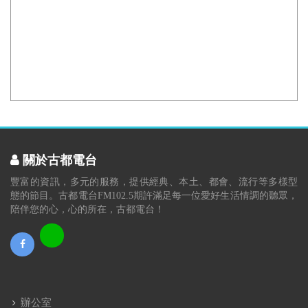
關於古都電台
豐富的資訊，多元的服務，提供經典、本土、都會、流行等多樣型
態的節目。古都電台FM102.5期許滿足每一位愛好生活情調的聽眾，
陪伴您的心，心的所在，古都電台！
辦公室