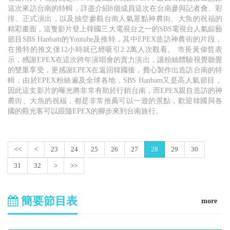
這次來訪台南的特輯，詳盡介紹8個成員這次在台南參與記者會、彩
排、正式演出，以及抽空參觀台南人氣景點神農街、大魚的祝福的
精彩畫面，這隻影片登上韓國三大電視台之一的SBS電視台人氣綜藝
節目SBS Hanbam的Youtube及推特，其中EPEX造訪神農街的片段，
在推特的推文僅12小時就已經吸引2.2萬人次觀看。 市長黃偉哲表
示，感謝EPEX在這次跨年演唱會的賣力演出，讓粉絲體驗視覺聽覺
的雙重享受，更感謝EPEX在返回韓國後，費心製作出造訪台南的特
輯，由於EPEX粉絲遍及全球各地，SBS Hanbam又是高人氣節目，
因此這支影片的曝光將非常有助於行銷台南，而EPEX親自造訪的神
農街、大魚的祝福，都是非常推薦可以一遊的景點，歡迎韓國與各
國的觀光客可以跟隨EPEX的腳步來到台南旅行。
<<
<
23
24
25
26
27
28
29
30
31
32
>
>>
簡要節目表
more