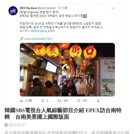
韓國SBS電視台人氣綜藝節目介紹 EPEX訪台南特
輯 台南美景躍上國際版面
2023.01.07
在台南跨年晚會颳起K-POP旋風的韓團EPEX，返回韓國後推出記錄