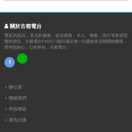
關於古都電台
豐富的資訊，多元的服務，提供經典、本土、都會、流行等多樣型
態的節目。古都電台FM102.5期許滿足每一位愛好生活情調的聽眾，
陪伴您的心，心的所在，古都電台！
辦公室
聯絡我們
申訴專區
廣告託播