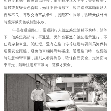
相較於其他年齡層高出許多，由於時序進入冬季，晝短夜長，
清晨或黃昏天色昏暗，光線不佳情形下，容易造成車輛駕駛人
視線不良，導致交通事故發生，提醒家中長輩，昏暗天候外出
時應穿戴亮色或鮮豔衣物。
年長者通過路口，當遇到行人號誌綠燈讀秒不夠時，請等
下一個綠燈亮起時，再通過。另外也要遵守號誌指示通行，不
任意穿越車道、闖紅燈。還有在路口停等紅燈時要與馬路保持
適當安全距離，避免他車輛轉彎時碰撞。通過路口時，也要隨
時注意轉彎車輛，讓別人看得到你，確保自己安全。走路面向
來車走，隨時注意來車動向，這樣才安全。