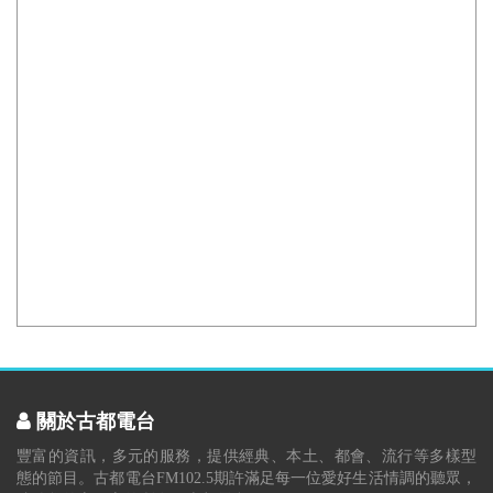
關於古都電台
豐富的資訊，多元的服務，提供經典、本土、都會、流行等多樣型
態的節目。古都電台FM102.5期許滿足每一位愛好生活情調的聽眾，