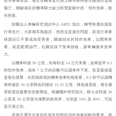
部分肇事原因，發生在機車直行遇上轉彎車時發生碰撞而造成
傷亡，關鍵就在於機車騎士缺少防禦駕駛中的「預作煞車」動
作所致。
財團法人車輛研究測試中心
指出，轉彎車應先讓直
ARTC
行車先行，大家都耳熟能詳，然而這是責任問題，若直行車要
保護自己不要成為受害者，關鍵就在於預作煞車，以開車來
看，就是鬆開油門，右腳並踩下煞車踏板，讓車輛微有煞車
力。
以機車時速
50
公里，約每秒走
14
公尺來看，如果提早
0.5
秒預作煞車，就有
7
公尺的距離可以讓車停下來。若是最後還
是發生撞擊，在乾燥路面的機車煞車性能來看，
0.5
秒可以讓機
車時速從
50
公里降低到接近
31-35
公里，降低速度後，發生傷
害程度及嚴重性也會降低。根據國外研究指出，騎士在時速
30
公里及
50
公里發生撞擊的致死率，分別是
10%
及
80%
，可說
是天壤之別。
道路交通安全規則也有提到類似預作煞車的動作要求，第