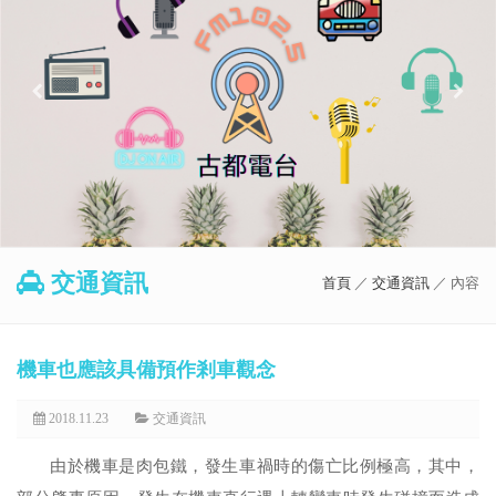
交通資訊
首頁
／
交通資訊
／ 內容
機車也應該具備預作剎車觀念
2018.11.23
交通資訊
由於機車是肉包鐵，發生車禍時的傷亡比例極高，其中，