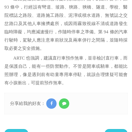
93
條中，行經設有彎道、坡路、狹路、狹橋、隧道、學校、醫
院標誌之路段、道路施工路段、泥濘或積水道路、無號誌之交
岔路口及其他人車擁擠處所，或因雨霧致視線不清或道路發生
臨時障礙，均應減速慢行，作隨時停車之準備。第
94
條的汽車
行駛時，駕駛人應注意車前狀況及兩車併行之間隔，並隨時採
取必要之安全措施。
ARTC
也強調，建議直行車預作煞車，並非檢討直行車，而
是保護自己，能有一些防禦動作。不管是開車或騎車，都能比
照辦理，像是遇到前有幼童專用車停駐，就該合理懷疑可能會
有小孩衝出，可提前預作煞車。
分享給我的好友：