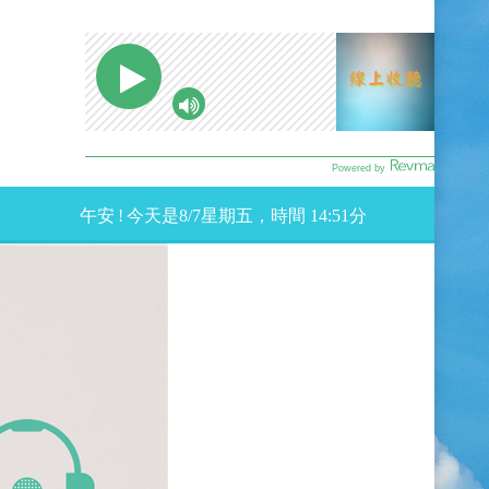
午安
!
今天是
8
/
7星期
五，時間
14:51
分