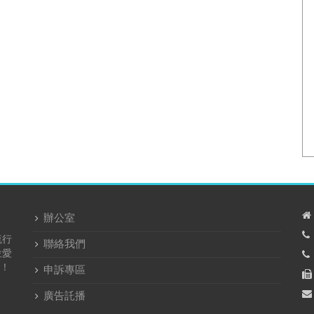
辦公室
流行
聯絡我們
位愛
！
申訴專區
廣告託播