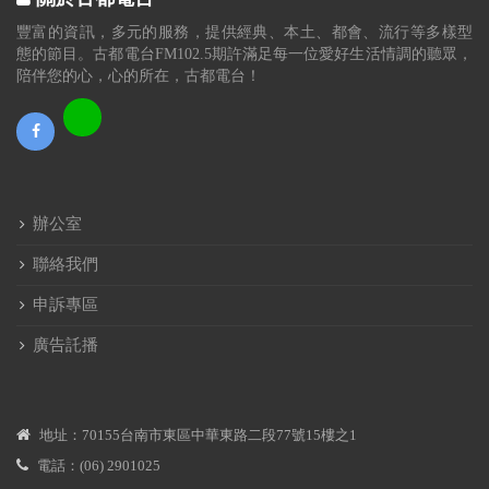
豐富的資訊，多元的服務，提供經典、本土、都會、流行等多樣型
態的節目。古都電台FM102.5期許滿足每一位愛好生活情調的聽眾，
陪伴您的心，心的所在，古都電台！
辦公室
聯絡我們
申訴專區
廣告託播
地址：70155台南市東區中華東路二段77號15樓之1
電話：(06) 2901025