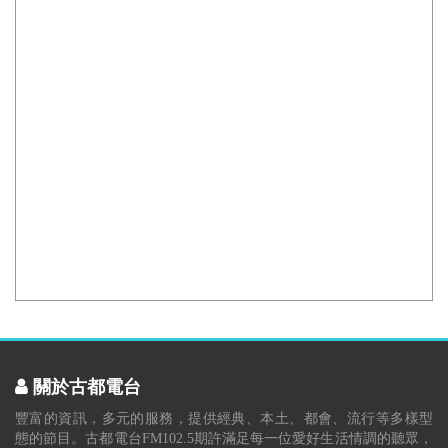
關於古都電台
豐富的資訊，多元的服務，提供經典、本土、都會、流行等多樣型
態的節目。古都電台FM102.5期許滿足每一位愛好生活情調的聽眾，