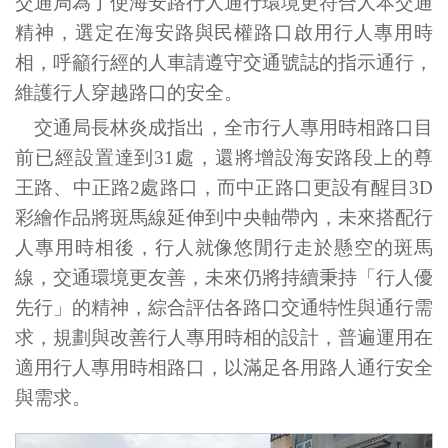
交通局為了使海安路行人通行環境更符合人本交通
精神，選定在海安路與民權路口啟用行人專用時
相，呼籲行經的人車請遵守交通號誌的指示通行，
維護行人穿越路口的安全。
交通局長林炎成指出，全市行人專用時相路口目
前已經設置達到
處，還將增設海安路段上的尊
31
王路、中正路
處路口，而中正路口更設有醒目
2
3D
彩繪作品將斑馬線延伸到中央軸帶內，未來搭配行
人專用時相後，行人就像悠閒行走於懸空的斑馬
線，交通環境更友善，未來仍將持續秉持「行人優
先行」的精神，綜合評估各路口交通特性與通行需
求，規劃與改善行人專用時相的設計，普遍運用在
適用行人專用時相路口，以滿足各用路人通行安全
與需求。