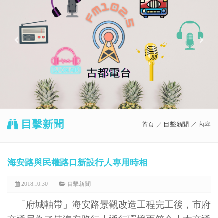
目擊新聞
首頁
／
目擊新聞
／ 內容
海安路與民權路口新設行人專用時相
2018.10.30
目擊新聞
「府城軸帶」海安路景觀改造工程完工後，市府