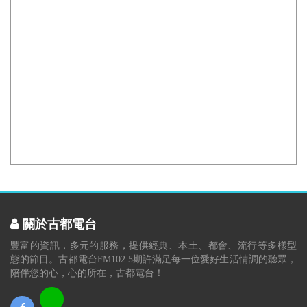
關於古都電台
豐富的資訊，多元的服務，提供經典、本土、都會、流行等多樣型
態的節目。古都電台FM102.5期許滿足每一位愛好生活情調的聽眾，
陪伴您的心，心的所在，古都電台！