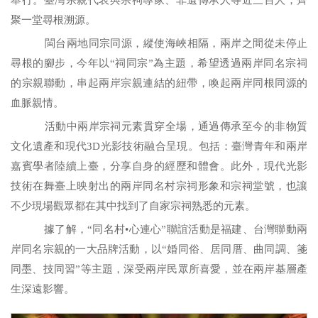
舉行。臺灣宗親代表與宗祠專家、非遺傳承人等近三百人，齊
聚一堂尋根溯源。
閩台兩地同宗同源，縱使海峽相隔，兩岸之間從未停止
尋根的腳步，今年以“祠同宗”為主題，希望透過兩岸同名宗祠
的宗親聯動，串起兩岸宗親連結的紐帶，喚起兩岸同根同源的
血脈親情。
活動中兩岸宗祠元素貫穿全場，通過傳承至今的非物質
文化遺產和現代
3D
光影技術融合呈現。包括：臺灣青年和兩岸
嘉賓學者陸續上臺，分享自身的經歷和體會。此外，現代光影
技術在舞臺上映射出的兩岸同名村宗祠形象和宗祠堂號，也讓
不少現場觀眾都在其中找到了自家宗祠熟悉的元素。
據了解，“同名村•心連心”聯誼活動是福建、台灣聯動兩
岸同名宗親的一大品牌活動，以“婚同俗、居同厝、曲同調、箋
同墨、技同習”等主題，深受兩岸民眾所喜愛，並在兩岸基層產
生深遠影響。