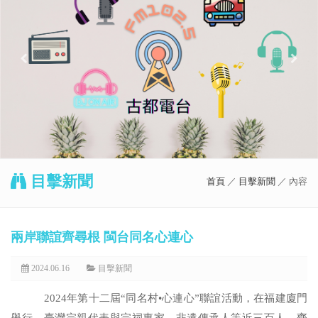
目擊新聞
首頁
／
目擊新聞
／ 內容
兩岸聯誼齊尋根 閩台同名心連心
2024.06.16
目擊新聞
2024
年第十二屆“同名村•心連心”聯誼活動，
在福建廈門