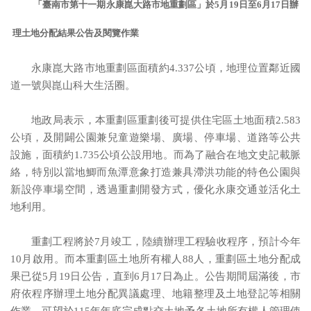
「臺南市第十一期永康崑大路市地重劃區」於5月19日至6月17日辦
理土地分配結果公告及閱覽作業
永康崑大路市地重劃區面積約4.337公頃，地理位置鄰近國
道一號與崑山科大生活圈。
地政局表示，本重劃區重劃後可提供住宅區土地面積2.583
公頃，及開闢公園兼兒童遊樂場、廣場、停車場、道路等公共
設施，面積約1.735公頃公設用地。而為了融合在地文史記載脈
絡，特別以當地鯽而魚潭意象打造兼具滯洪功能的特色公園與
新設停車場空間，透過重劃開發方式，優化永康交通並活化土
地利用。
重劃工程將於7月竣工，陸續辦理工程驗收程序，預計今年
10月啟用。而本重劃區土地所有權人88人，重劃區土地分配成
果已從5月19日公告，直到6月17日為止。公告期間屆滿後，市
府依程序辦理土地分配異議處理、地籍整理及土地登記等相關