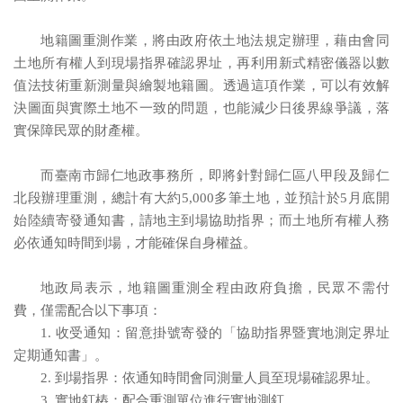
地籍圖重測作業，將由政府依土地法規定辦理，藉由會同
土地所有權人到現場指界確認界址，再利用新式精密儀器以數
值法技術重新測量與繪製地籍圖。透過這項作業，可以有效解
決圖面與實際土地不一致的問題，也能減少日後界線爭議，落
實保障民眾的財產權。
而臺南市歸仁地政事務所，即將針對歸仁區八甲段及歸仁
北段辦理重測，總計有大約5,000多筆土地，並預計於5月底開
始陸續寄發通知書，請地主到場協助指界；而土地所有權人務
必依通知時間到場，才能確保自身權益。
地政局表示，地籍圖重測全程由政府負擔，民眾不需付
費，僅需配合以下事項：
1. 收受通知：留意掛號寄發的「協助指界暨實地測定界址
定期通知書」。
2. 到場指界：依通知時間會同測量人員至現場確認界址。
3. 實地釘樁：配合重測單位進行實地測釘。