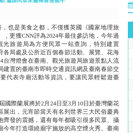
活動 邀請民眾來臺南喜迎龍年
築，也是美食之都，不僅獲英國《國家地理旅
」，更獲CNN評為2024年最佳參訪地，今年過
觀光旅遊局為方便民眾一站查詢，特別建置
市府各局處及公所近百個春節活動、展覽、花海
24台灣燈會在臺南、觀光旅遊局旅遊景點人流
局建置的臺南市即時交通資訊網及臺南春節交
重要代表寺廟活動等資訊，要讓民眾輕鬆遊臺
屆國際蘭展將於2月24日至3月10日於臺灣蘭花
區展出，元宵節當天有名列世界三大民俗慶典
炮齊發的震撼，還有每年都吸引很多民眾、攝
廟今年打造環繞廟宇施放的高空煙火秀。
臺南