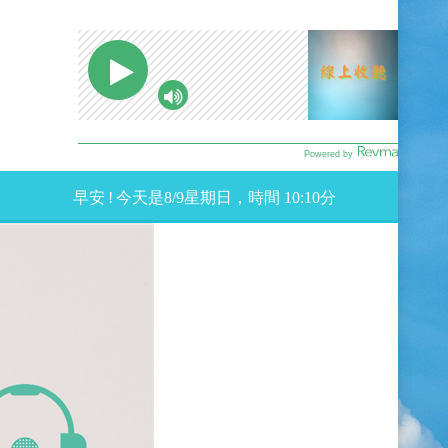
早安
!
今天是
8
/
9星期
日，時間
10:10
分