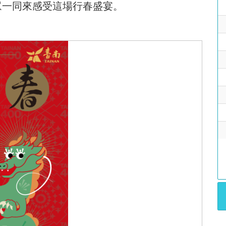
眾一同來感受這場行春盛宴。