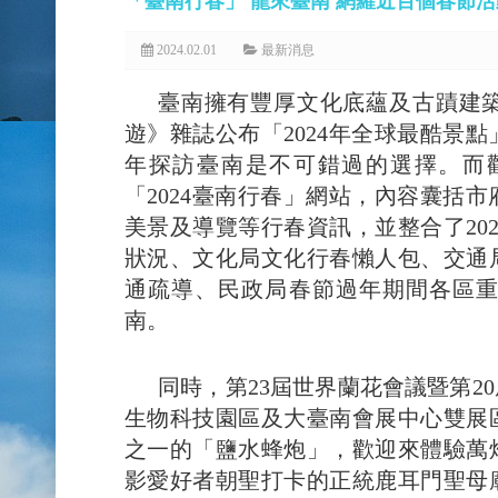
「臺南行春」 龍來臺南 網羅近百個春節
2024.02.01
最新消息
臺南擁有豐厚文化底蘊及古蹟建
遊》雜誌公布「2024年全球最酷景點
年探訪臺南是不可錯過的選擇。而
「2024臺南行春」網站，內容囊括
美景及導覽等行春資訊，並整合了20
狀況、文化局文化行春懶人包、交通
通疏導、民政局春節過年期間各區
南。
同時，第23屆世界蘭花會議暨第20
生物科技園區及大臺南會展中心雙展
之一的「鹽水蜂炮」，歡迎來體驗萬
影愛好者朝聖打卡的正統鹿耳門聖母