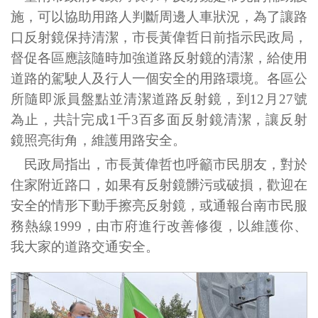
施，可以協助用路人判斷周邊人車狀況，為了讓路
口反射鏡保持清潔，市長黃偉哲日前指示民政局，
督促各區應該隨時加強道路反射鏡的清潔，給使用
道路的駕駛人及行人一個安全的用路環境。各區公
所隨即派員盤點並清潔道路反射鏡，到
12
月
27
號
為止，共計完成
1
千
3
百多面反射鏡清潔，讓反射
鏡照亮街角，維護用路安全。
民政局指出，市長黃偉哲也呼籲市民朋友，對於
住家附近路口，如果有反射鏡髒污或破損，歡迎在
安全的情形下動手擦亮反射鏡，或通報台南市民服
務熱線
1999
，由市府進行改善修復，以維護你、
我大家的道路交通安全。