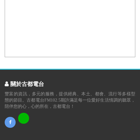
關於古都電台
豐富的資訊，多元的服務，提供經典、本土、都會、流行等多樣型
態的節目。古都電台FM102.5期許滿足每一位愛好生活情調的聽眾，
陪伴您的心，心的所在，古都電台！