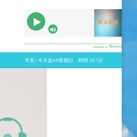
早安
!
今天是
8
/
9星期
日，時間
10:7
分