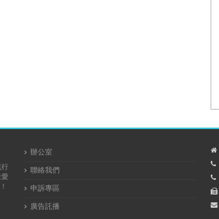
辦公室
流行
聯絡我們
位愛
！
申訴專區
廣告託播