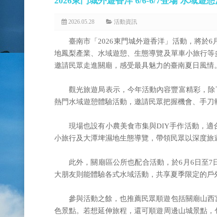
2026東門城外遊香洋 6/6-6/7登場 水域
2026.05.28
活動資訊
臺南市「2026東門城外遊香洋」活動，將於
地鳳梨產業、水域遊憩、生態導覽及單車小旅行等
邀請民眾走進關廟，感受最具魅力的臺南夏日風情
觀光旅遊局表示，今年活動內容豐富精彩，除
熱門水域遊憩體驗活動，邀請民眾把握機會、手刀
現場也設有小農美食市集與DIY手作活動，
小旅行及大潭埤濕地生態導覽，帶領民眾以深度旅
此外，關廟區公所也配合活動，於6月6日至
大朋友則能體驗各式水域活動，共享夏季限定的戶
參與活動之餘，也推薦民眾順遊包括關廟山西
色景點。若想延伸旅程，還可順遊周邊山城景點，