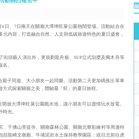
遊憩活動熱烈報名中
6月6日、7日兩天在關廟大潭埤旺萊公園熱鬧登場。活動結合在
多元內容，打造融合自然、人文與低碳旅遊特色的夏日盛會，
。
了街頭藝人演出外，更規劃龍舟板、SUP立式划槳及獨木舟等
報名。
適合親子同遊、大小朋友一起同樂。活動第二天更加碼推出單車
遊方式探索關廟之美，體驗最「旺」的夏日旅程。
7日開放大潭埤旺萊公園戲水池，讓小朋友可以盡情玩水放電。
外時光。
宮、千佛山菩提寺、關廟森林公園、關廟北寮彩繪村等周邊特
包括龍崎文衡殿、牛埔泥岩水土保持教學園區；或往北前往虎