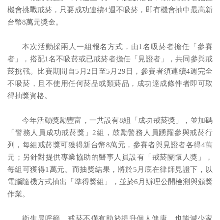
機會挑戰戒菸，只要成功連續4週不吸菸，即有機會抽中最高新
台幣8萬元獎金。
本次活動採兩人一組報名方式，由1名吸菸者擔任「參賽
者」，搭配1名不吸菸或已戒菸者擔任「見證者」，共同參與戒
菸挑戰。比賽期間自5月2日至5月29日，參賽者須連續4週完全
不吸菸，且不使用任何菸品或類菸品，成功達成條件者即可取
得抽獎資格。
今年活動獎勵豐富，一共設有8組「成功戒菸獎」，並加碼
「警務人員成功戒菸獎」2組，鼓勵警務人員踴躍參與戒菸行
列，每組戒菸獎可獲得新台幣8萬元，參賽者與見證者各得4萬
元；另針對提供專業協助的醫事人員設有「戒菸關懷人獎」，
每組可獲得1萬元。而抽獎結果，將於5月底在律師見證下，以
電腦隨機方式抽出「準得獎組」，並於6月辦理公開檢測與頒獎
作業。
衛生局呼籲，戒菸不僅有助於提升個人健康，也能減少家