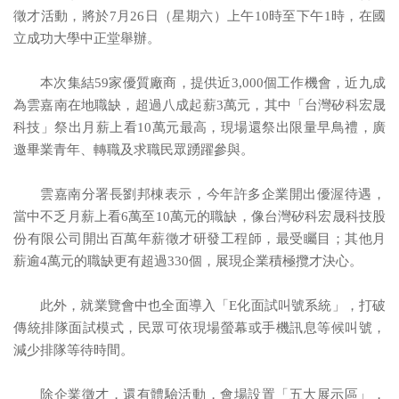
徵才活動，將於7月26日（星期六）上午10時至下午1時，在國
立成功大學中正堂舉辦。
本次集結59家優質廠商，提供近3,000個工作機會，近九成
為雲嘉南在地職缺，超過八成起薪3萬元，其中「台灣矽科宏晟
科技」祭出月薪上看10萬元最高，現場還祭出限量早鳥禮，廣
邀畢業青年、轉職及求職民眾踴躍參與。
雲嘉南分署長劉邦棟表示，今年許多企業開出優渥待遇，
當中不乏月薪上看6萬至10萬元的職缺，像台灣矽科宏晟科技股
份有限公司開出百萬年薪徵才研發工程師，最受矚目；其他月
薪逾4萬元的職缺更有超過330個，展現企業積極攬才決心。
此外，就業覽會中也全面導入「E化面試叫號系統」，打破
傳統排隊面試模式，民眾可依現場螢幕或手機訊息等候叫號，
減少排隊等待時間。
除企業徵才，還有體驗活動，會場設置「五大展示區」，